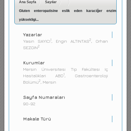
Ana Sayfa
Sayılar
İletişim
Gluten enteropatisine eslik eden karaciğer enzim
yüksekligi...
Yazarlar
1
2
Yasin SAYICI
, Engin ALTINTAS
, Orhan
2
SEZGIN
Kurumlar
Mersin Üniversitesi Tip Fakültesi Iç
1
Hastaliklari ABD
, Gastroenteroloji
2
Bölümü
, Mersin
Sayfa Numaraları
90-92
Makale Türü