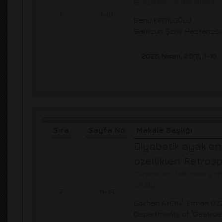
Evaluation of the effects
1
1-10
Banu KIRTILOĞLU
Samsun Şehir Hastanesi, 
2026 Nisan; 25(1), 1-10
Sıra
Sayfa No
Makale Başlığı
Diyabetik ayak enf
özellikleri: Retros
Clinical and laboratory c
study
2
11-18
1
Gökhan AYDIN
, Emrah Ö
1
Departments of
Gastroe