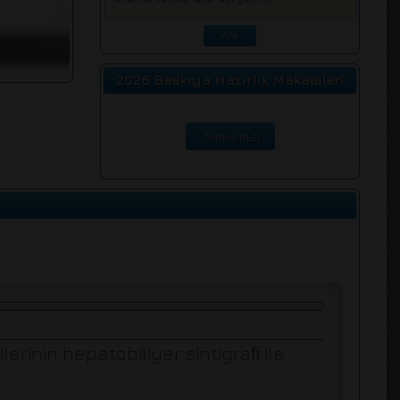
2026 Baskıya Hazırlık Makaleleri
Makaleler
erinin hepatobiliyer sintigraﬁ ile