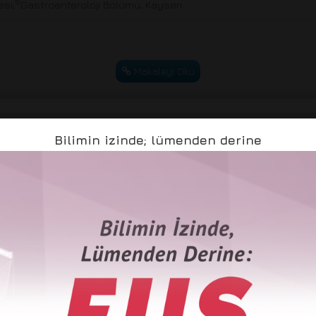
6
si,
Gastroenteroloji Bölümü, Kayseri
8
Makaleyi Oku
Bilimin izinde; lümenden derine
 sonuçlarında teknik ve branş farklılıklarının e
in doku kalitesi, güvenlik ve maliyet açısından 
d specialty variations on liver biopsy outcomes: Comparative as
y and interventional radiology teams
2
3
YAZICI
, Mustafa ERGİN
1
hir Eğitim ve Araştırma Hastanesi,
Gastroenteroloji Kliniği, Adan
2
e Eğitim ve Araştırma Hastanesi,
Radyoloji Bölümü, Osmaniye
3
Eğitim ve Araştırma Hastanesi,
Gastroenteroloji Kliniği, Aksaray