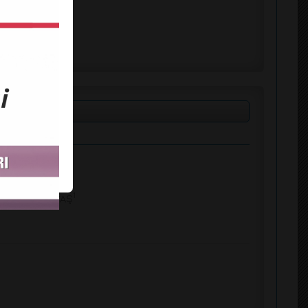
 yeri
1
, Engin ALTINTAŞ