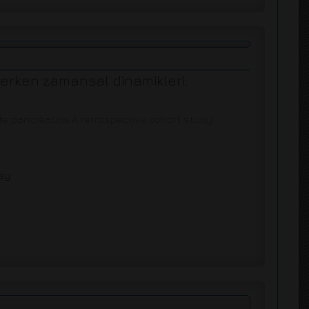
 erken zamansal dinamikleri:
te pancreatitis:A retrospective cohort study
key