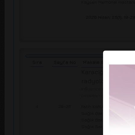
Kayseri Memorial Hastane
2026 Nisan; 25(1), 19-2
Sıra
Sayfa No
Makale Başlığı
Karaciğer biyopsisi
radyoloji ekiplerin
Inﬂuence of technical an
between gastroenterolog
1
4
29-36
Fatih KIVRAKOĞLU
, Celal 
Sağlık Bakanlığı Adana Şe
Sağlık Bakanlığı Osmaniy
Sağlık Bakanlığı Aksaray 