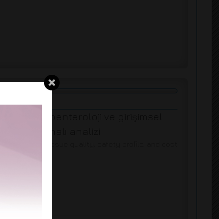
tkisi: Gastroenteroloji ve girişimsel
karşılaştırmalı analizi
sessment of tissue quality, safety proﬁle, and cost
a