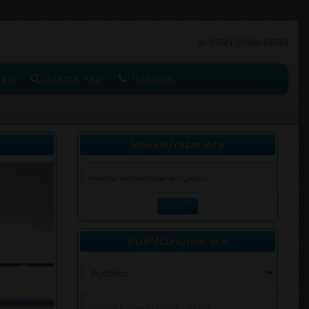
e-ISSN: 2149-0600
şiv
Arama Yap
İletişim
Makale/Yazar Ara
PUBMED içinde ara
Next