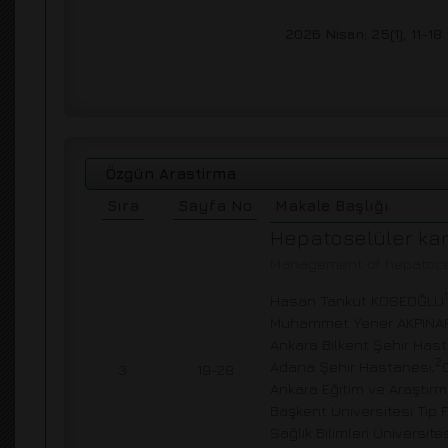
2026 Nisan; 25(1), 11-18
Özgün Arastirma
Sıra
Sayfa No
Makale Başlığı
Hepatoselüler kar
Management of hepatocell
1
Hasan Tankut KÖSEOĞLU
Muhammet Yener AKPINA
Ankara Bilkent Şehir Hast
2
Adana Şehir Hastanesi,
3
19-28
Ankara Eğitim ve Araştır
Başkent Üniversitesi Tıp F
Sağlık Bilimleri Üniversi