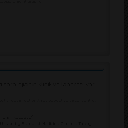
tobiliary scintigraphy
erolojisinin klinik ve laboratuvar
betic foot infection:A retrospective case-control
2
2
, Ersin KULOĞLU
niversity School of Medicine, Giresun, Turkey