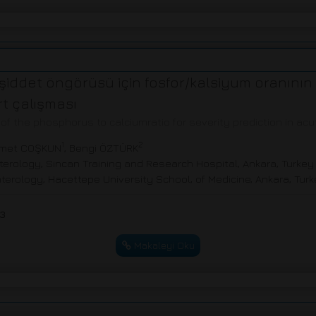
şiddet öngörüsü için fosfor/kalsiyum oranının
rt çalışması
f the phosphorus to calciumratio for severity prediction in acu
1
2
hmet COŞKUN
, Bengi ÖZTÜRK
erology, Sincan Training and Research Hospital, Ankara, Turkey
terology, Hacettepe University School, of Medicine, Ankara, Tur
53
Makaleyi Oku