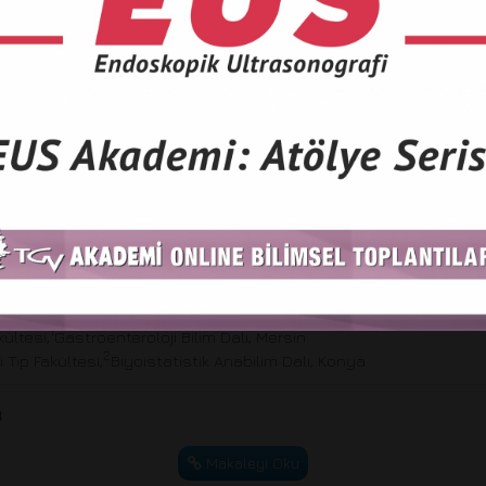
6
Makaleyi Oku
şiddeti belirlemede biyokimyasal belirteçlerin
arkers in determining severity in acute pancreatitis
1
1
2
1
ekiye Nur HARPUT
, Oktay BAYRAKTAR
, Elif ERTAŞ
, Orhan SEZGİN
1
ültesi,
Gastroenteroloji Bilim Dalı, Mersin
2
Tıp Fakültesi,
Biyoistatistik Anabilim Dalı, Konya
4
Makaleyi Oku