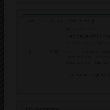
Sıra
Sayfa No
Makale Başlığı
Akut pankreatitte 
Retrospektif koho
Early temporal dynamics o
1
6
45-53
Yavuz Emre PARLAR
, Me
1
Department of
Gastroent
2
Department of
Gastroen
2026 Nisan; 25(1), 45-
Özgün Arastirma