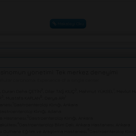
Makaleyi Oku
sinomun yönetimi: Tek merkez deneyimi
ular carcinoma: Experience of a single center
2
3
1
, Duran Deha ÇETİN
, Diler TAŞ KILIÇ
, Mahmut YÜKSEL
, Mevlüt 
5
6
1
R
, Mustafa KAPLAN
, Derya ARI
1
anesi,
Gastroenteroloji Kliniği, Ankara
Gastroenteroloji Kliniği, Adana
3
ma Hastanesi,
Gastroenteroloji Kliniği, Ankara
4
akültesi,
Gastroenteroloji Bilim Dalı, Ankara Hastanesi, Ankara
5
tesi Gülhane Eğitim ve Araştırma Hastanesi,
Gastroenteroloji Kliniğ