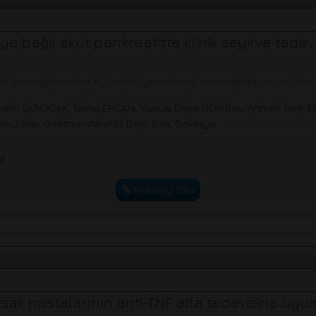
ye bağlı akut pankreatitte klinik seyirve tedavi
 and management of hypertriglyceridemia-associated acutepancre
hem ŞENOCAK, Talha ERCAN, Yunus Emre DEMİRAL, Ahmet Tarık E
akültesi, Gastroenteroloji Bilim Dalı, Sakarya
3
Makaleyi Oku
ak hastalarının anti-TNF alfa tedavisine uyum