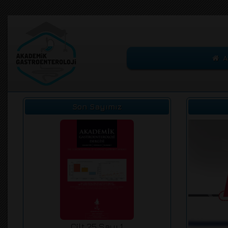
A
Son Sayımız
Prev
Cilt 25 Sayı 1