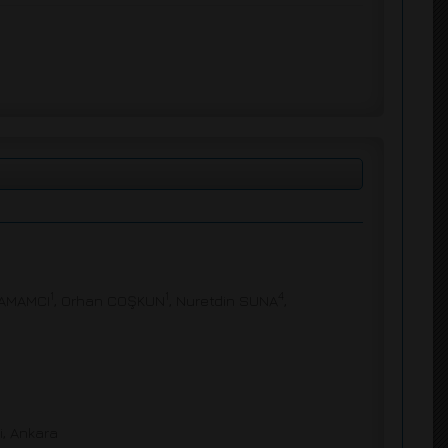
1
1
4
HAMAMCI
, Orhan COŞKUN
, Nuretdin SUNA
,
i, Ankara