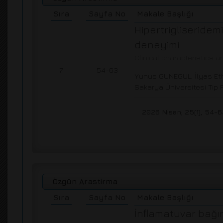
Sıra
Sayfa No
Makale Başlığı
Hipertrigliseridemi
deneyimi
Clinical characteristics
7
54-63
Yunus GÜNEGÜL, İlyas Et
Sakarya Üniversitesi Tıp F
2026 Nisan; 25(1), 54-6
Özgün Arastirma
Sıra
Sayfa No
Makale Başlığı
İnﬂamatuvar bağırs