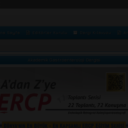
na Sayfa
Editörler Kurulu
Dergi Kılavuzu
Ar
Akademik Gastroenteroloji Dergisi
ious