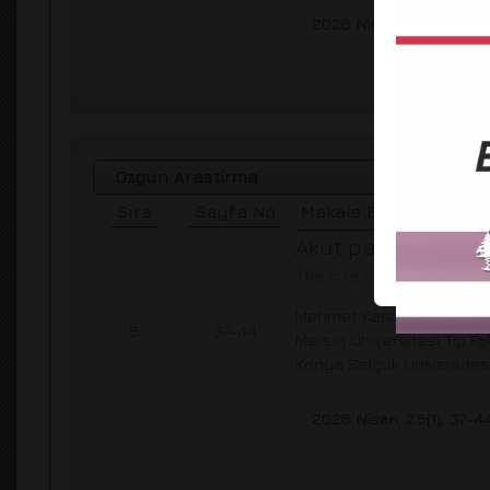
2026 Nisan; 25(1), 29-3
Özgün Arastirma
Sıra
Sayfa No
Makale Başlığı
Akut pankreatitte 
The role of biochemical m
1
Mehmet Kasım AYDIN
, Z
5
37-44
Mersin Üniversitesi Tıp Fak
Konya Selçuk Üniversitesi 
2026 Nisan; 25(1), 37-4