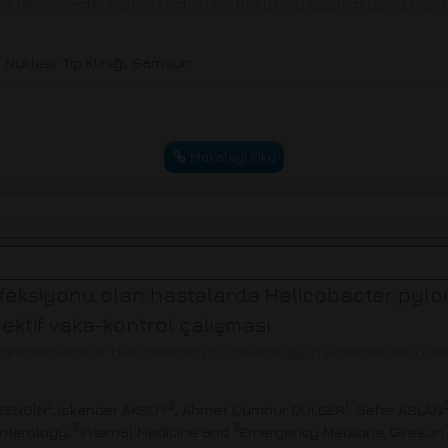
 of Helicobacter pyloriinfection on the biliary system using hepa
Nükleer Tıp Kliniği, Samsun
Makaleyi Oku
eksiyonu olan hastalarda Helicobacter pylori s
pektif vaka-kontrol çalışması
haracteristics of Helicobacter pyloriserology in patients with dia
2
3
1
ZZENGİN
,İskender AKSOY
, Ahmet Cumhur DÜLGER
, Sefer ASLAN
2
3
nterology,
Internal Medicine and
Emergency Medicine, Giresun U