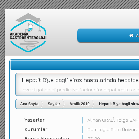
A
Hepatit B’ye bagli siroz hastalarinda hepatos
Investigation of predictive factors for hepatocellular
Ana Sayfa
Sayılar
Aralik 2019
Hepatit B’ye bagli siro
1
Yazarlar
Alihan ORAL
, Tolga SAH
Kurumlar
Demiroglu Bilim Üniversit
Sayfa Numaraları
87-90