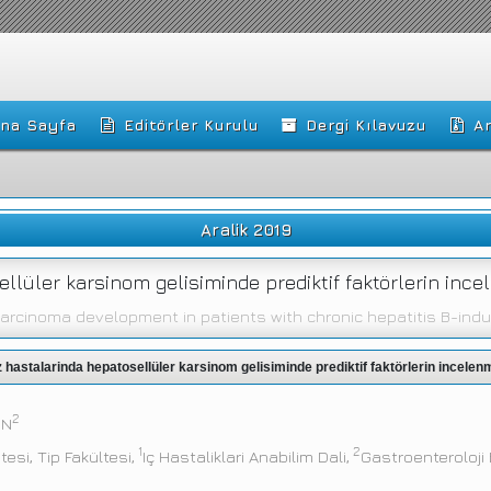
na Sayfa
Editörler Kurulu
Dergi Kılavuzu
Ar
Aralik 2019
ellüler karsinom gelisiminde prediktif faktörlerin inc
 carcinoma development in patients with chronic hepatitis B-indu
z hastalarinda hepatosellüler karsinom gelisiminde prediktif faktörlerin incelenm
2
IN
1
2
esi, Tip Fakültesi,
Iç Hastaliklari Anabilim Dali,
Gastroenteroloji B