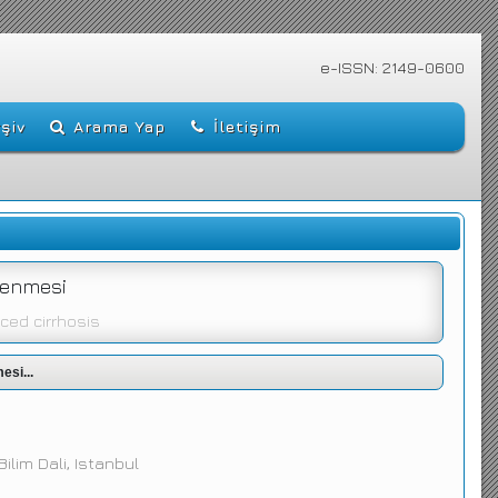
e-ISSN: 2149-0600
şiv
Arama Yap
İletişim
elenmesi
ced cirrhosis
esi...
ilim Dali, Istanbul