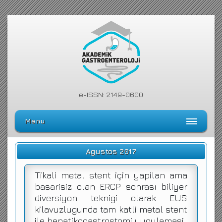
e-ISSN: 2149-0600
Menu
Ana Sayfa
Agustos 2017
Editörler Kurulu
Tikali metal stent için yapilan ama
Dergi Kılavuzu
basarisiz olan ERCP sonrası biliyer
diversiyon teknigi olarak EUS
Arşiv
kilavuzlugunda tam katli metal stent
Arama Yap
ile hepatikogastrostomi uygulamasi