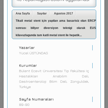
İletişim
Ana Sayfa
Sayılar
Agustos 2017
Tikali metal stent için yapilan ama basarisiz olan ERCP
sonrası biliyer diversiyon teknigi olarak EUS
kilavuzlugunda tam katli metal stent ile hepatik...
Yazarlar
Yücel ÜSTÜNDAG
Kurumlar
Bülent Ecevit Üniversitesi Tip Fakültesi Iç
Hastaliklari Anabilim Dali,
Gastroenteroloji Bilim Dali, Zonguldak,
Türkiye
Sayfa Numaraları
89-90