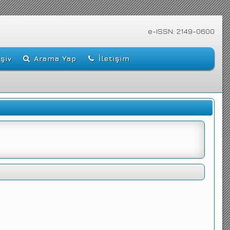
e-ISSN: 2149-0600
şiv
Arama Yap
İletişim