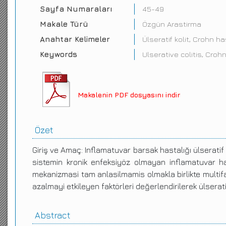
Sayfa Numaraları
45-49
Makale Türü
Özgün Arastirma
Anahtar Kelimeler
Ülseratif kolit, Crohn h
Keywords
Ulserative colitis, Cro
Makalenin PDF dosyasını indir
Özet
Giriş ve Amaç: Inflamatuvar barsak hastalığı ülserati
sistemin kronik enfeksiyöz olmayan inflamatuvar has
mekanizmasi tam anlasilmamis olmakla birlikte multif
azalmayi etkileyen faktörleri değerlendirilerek ülserati
Abstract