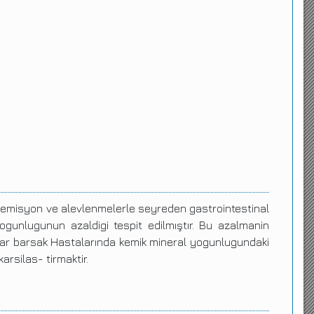
n remisyon ve alevlenmelerle seyreden gastrointestinal
ogunlugunun azaldigi tespit edilmıştır. Bu azalmanin
uvar barsak Hastalarında kemik mineral yogunlugundaki
arsilas- tirmaktir.