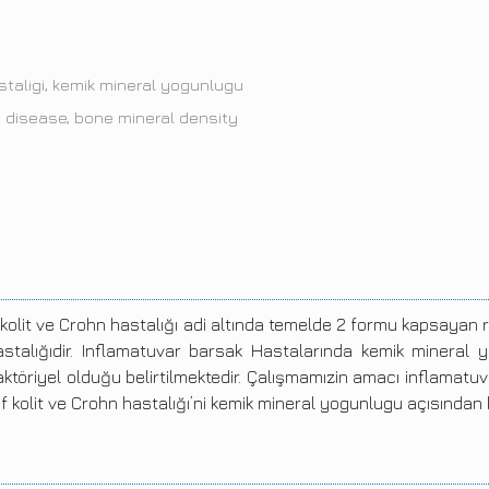
astaligi, kemik mineral yogunlugu
hn disease, bone mineral density
f kolit ve Crohn hastalığı adi altında temelde 2 formu kapsaya
talığıdir. Inflamatuvar barsak Hastalarında kemik mineral y
aktöriyel olduğu belirtilmektedir. Çalışmamızin amacı inflamat
f kolit ve Crohn hastalığı’ni kemik mineral yogunlugu açısından k