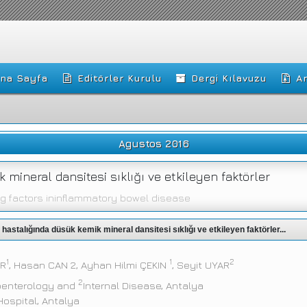
na Sayfa
Editörler Kurulu
Dergi Kılavuzu
Ar
Agustos 2016
mineral dansitesi sıklığı ve etkileyen faktörler
ng factors ininflammatory bowel disease
hastalığında düsük kemik mineral dansitesi sıklığı ve etkileyen faktörler...
1
1
2
AR
, Hasan CAN 2, Ayhan Hilmi ÇEKIN
, Seyit UYAR
2
oenterology and
Internal Disease, Antalya
ospital, Antalya