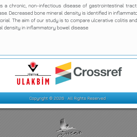
 a chronic, non-infectious disease of gastrointestinal trac
ease. Decreased bone mineral density is identified in inflamma
orial. The aim of our study is to compare ulcerative colitis an
al density in inflammatory bowel disease
Copyright © 2026 · All Rights Reserved ·