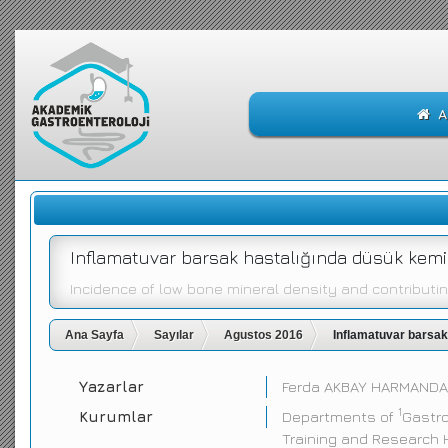
A
Inflamatuvar barsak hastalığında düsük kemik 
Incidence of low bone mineral density and contributi
Ana Sayfa
Sayılar
Agustos 2016
Inflamatuvar barsak 
Yazarlar
Ferda AKBAY HARMAND
1
Kurumlar
Departments of
Gastr
Training and Research H