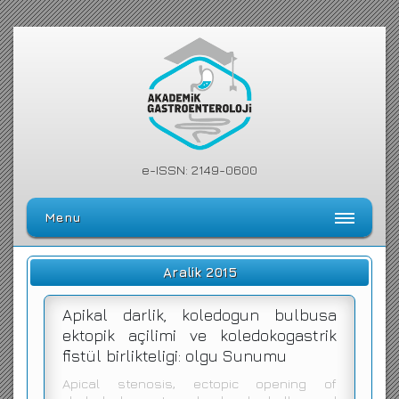
e-ISSN: 2149-0600
Menu
Ana Sayfa
Aralik 2015
Editörler Kurulu
Apikal darlik, koledogun bulbusa
Dergi Kılavuzu
ektopik açilimi ve koledokogastrik
fistül birlikteligi: olgu Sunumu
Arşiv
Apical stenosis, ectopic opening of
Arama Yap