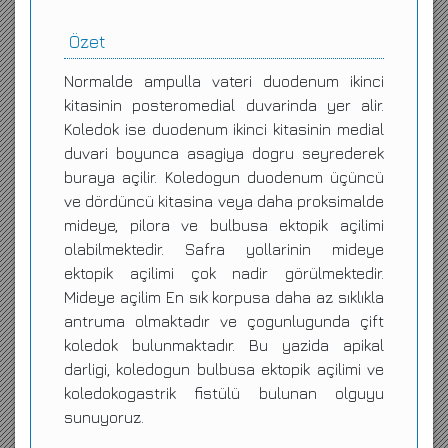
Özet
Normalde ampulla vateri duodenum ikinci
kitasinin posteromedial duvarinda yer alir.
Koledok ise duodenum ikinci kitasinin medial
duvari boyunca asagiya dogru seyrederek
buraya açilir. Koledogun duodenum üçüncü
ve dördüncü kitasina veya daha proksimalde
mideye, pilora ve bulbusa ektopik açilimi
olabilmektedir. Safra yollarinin mideye
ektopik açilimi çok nadir görülmektedir.
Mideye açilim En sık korpusa daha az sıklıkla
antruma olmaktadır ve çogunlugunda çift
koledok bulunmaktadır. Bu yazida apikal
darligi, koledogun bulbusa ektopik açilimi ve
koledokogastrik fistülü bulunan olguyu
sunuyoruz.