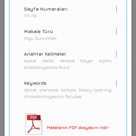
Sayfa Numaraları
117-119
Makale Türü
Olgu Sunumlari
Anahtar Kelimeler
Apikal darlik, ektopik biliyer açilim,
koledokogastrik fistül
Keywords
Apical stenosis, ectopic biliary opening,
choledochogastric fistulae
Makalenin PDF dosyasını indir