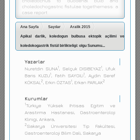
choledochus to duodenal bulb and
choledochogastric fistulae togetherness: a
İletişim
case report
Ana Sayfa
Sayılar
Aralik 2015
Apikal darlik, koledogun bulbusa ektopik açilimi ve
koledokogastrik fistül birlikteligi: olgu Sunumu...
Yazarlar
1
1
Nuretdin SUNA
, Selçuk DISIBEYAZ
, Ufuk
1
1
Baris KUZU
, Fatih SAYGILI
, Aydin Seref
2
1
2
KÖKSAL
, Erkin ÖZTAS
, Erkan PARLAK
Kurumlar
1
Türkiye Yüksek Ihtisas Egitim ve
Arastirma Hastanesi, Gastroenteroloji
Klinigi, Ankara,
2
Sakarya Üniversitesi Tip Fakültesi,
Gastroenteroloji Bilim Dali, Sakarya