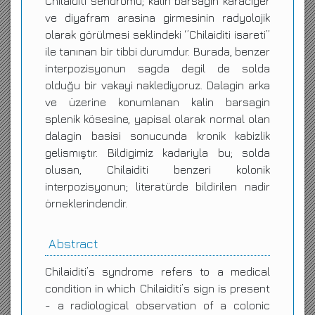
Chilaiditi sendromu; kalin barsagin karaciger
ve diyafram arasina girmesinin radyolojik
olarak görülmesi seklindeki ‘’Chilaiditi isareti’’
ile tanınan bir tibbi durumdur. Burada, benzer
interpozisyonun sagda degil de solda
olduğu bir vakayi naklediyoruz. Dalagin arka
ve üzerine konumlanan kalin barsagin
splenik kösesine, yapisal olarak normal olan
dalagin basisi sonucunda kronik kabizlik
gelismıştır. Bildigimiz kadariyla bu; solda
olusan, Chilaiditi benzeri kolonik
interpozisyonun; literatürde bildirilen nadir
örneklerindendir.
Abstract
Chilaiditi’s syndrome refers to a medical
condition in which Chilaiditi’s sign is present
- a radiological observation of a colonic