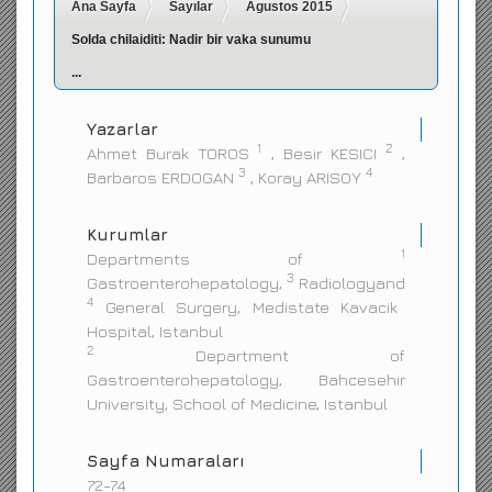
Ana Sayfa
Sayılar
Agustos 2015
İletişim
Solda chilaiditi: Nadir bir vaka sunumu
...
Yazarlar
1
2
Ahmet Burak TOROS
, Besir KESICI
,
3
4
Barbaros ERDOGAN
, Koray ARISOY
Kurumlar
1
Departments of
3
Gastroenterohepatology,
Radiologyand
4
General Surgery, Medistate Kavacik
Hospital, Istanbul
2
Department of
Gastroenterohepatology, Bahcesehir
University, School of Medicine, Istanbul
Sayfa Numaraları
72-74