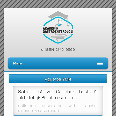
e-ISSN: 2149-0600
Menu
Ana Sayfa
Agustos 2014
Editörler Kurulu
Safra tasi ve Gaucher hastalığı
Dergi Kılavuzu
birlikteligi: Bir olgu sunumu
Arşiv
Gallstone associated with Gaucher
disease: A case report
Arama Yap