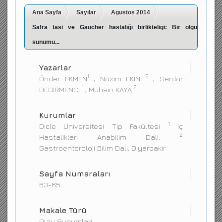
Ana Sayfa
İletişim
Sayılar
Agustos 2014
Safra tasi ve Gaucher hastalığı birlikteligi: Bir olgu
sunumu...
Yazarlar
1
2
Önder EKMEN
, Nazim EKIN
, Serdar
1
2
DEGIRMENCI
, Muhsin KAYA
Kurumlar
1
Dicle Üniversitesi Tip Fakültesi
Iç
2
Hastaliklari Anabilim Dali,
Gastroenteroloji Bilim Dali, Diyarbakir
Sayfa Numaraları
63-65
Makale Türü
Olgu Sunumlari