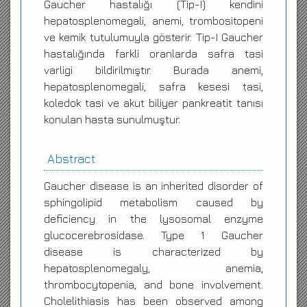
Gaucher hastalığı (Tip-I) kendini
hepatosplenomegali, anemi, trombositopeni
ve kemik tutulumuyla gösterir. Tip-I Gaucher
hastalığında farkli oranlarda safra tasi
varligi bildirilmıştır. Burada anemi,
hepatosplenomegali, safra kesesi tasi,
koledok tasi ve akut biliyer pankreatit tanısı
konulan hasta sunulmuştur.
Abstract
Gaucher disease is an inherited disorder of
sphingolipid metabolism caused by
deficiency in the lysosomal enzyme
glucocerebrosidase. Type 1 Gaucher
disease is characterized by
hepatosplenomegaly, anemia,
thrombocytopenia, and bone involvement.
Cholelithiasis has been observed among