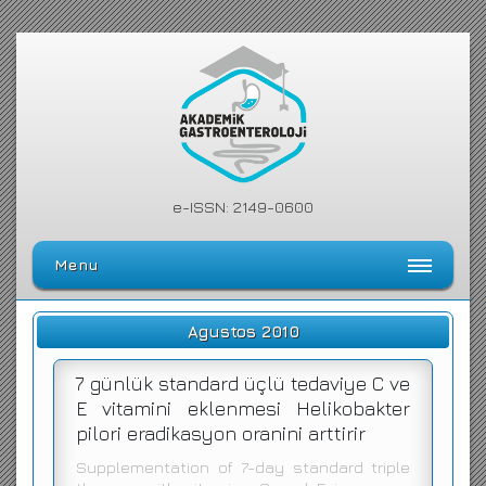
e-ISSN: 2149-0600
Menu
Ana Sayfa
Agustos 2010
Editörler Kurulu
7 günlük standard üçlü tedaviye C ve
Dergi Kılavuzu
E vitamini eklenmesi Helikobakter
pilori eradikasyon oranini arttirir
Arşiv
Supplementation of 7-day standard triple
Arama Yap