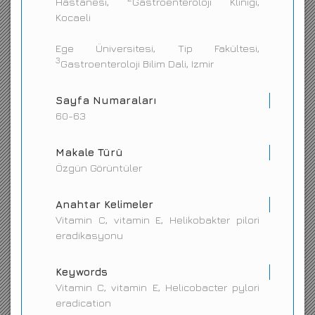
Hastanesi,
Gastroenteroloji Klinigi,
Kocaeli
Ege Üniversitesi, Tip Fakültesi,
3
Gastroenteroloji Bilim Dali, Izmir
Sayfa Numaraları
60-63
Makale Türü
Özgün Görüntüler
Anahtar Kelimeler
Vitamin C, vitamin E, Helikobakter pilori
eradikasyonu
Keywords
Vitamin C, vitamin E, Helicobacter pylori
eradication