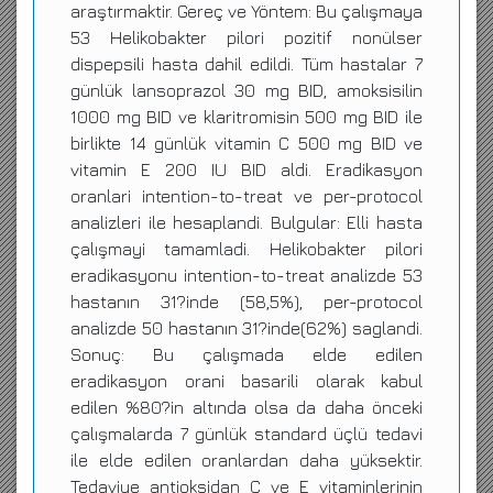
araştırmaktir. Gereç ve Yöntem: Bu çalışmaya
53 Helikobakter pilori pozitif nonülser
dispepsili hasta dahil edildi. Tüm hastalar 7
günlük lansoprazol 30 mg BID, amoksisilin
1000 mg BID ve klaritromisin 500 mg BID ile
birlikte 14 günlük vitamin C 500 mg BID ve
vitamin E 200 IU BID aldi. Eradikasyon
oranlari intention-to-treat ve per-protocol
analizleri ile hesaplandi. Bulgular: Elli hasta
çalışmayi tamamladi. Helikobakter pilori
eradikasyonu intention-to-treat analizde 53
hastanın 31?inde (58,5%), per-protocol
analizde 50 hastanın 31?inde(62%) saglandi.
Sonuç: Bu çalışmada elde edilen
eradikasyon orani basarili olarak kabul
edilen %80?in altında olsa da daha önceki
çalışmalarda 7 günlük standard üçlü tedavi
ile elde edilen oranlardan daha yüksektir.
Tedaviye antioksidan C ve E vitaminlerinin