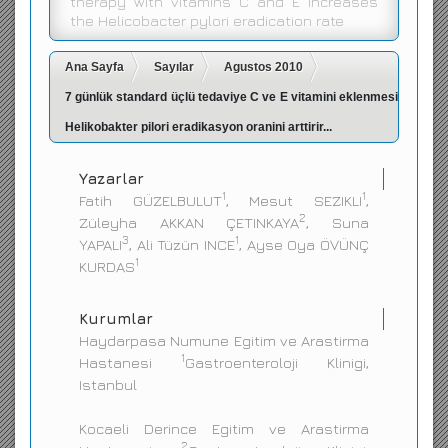
therapy with vitamins C and E increases
the Helicobacter pylori eradication rate
İletişim
Ana Sayfa
Sayılar
Agustos 2010
7 günlük standard üçlü tedaviye C ve E vitamini eklenmesi
Helikobakter pilori eradikasyon oranini arttirir...
Yazarlar
1
1
Fatih GÜZELBULUT
, Mesut SEZIKLI
,
2
Züleyha AKKAN ÇETINKAYA
, Suna
3
1
YAPALI
, Ali Tüzün INCE
, Ayse Oya ÖVÜNÇ
1
KURDAS
Kurumlar
Haydarpasa Numune Egitim ve Arastirma
1
Hastanesi
Gastroenteroloji Klinigi,
Istanbul
Kocaeli Derince Egitim ve Arastirma
2