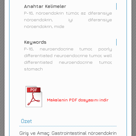
Anahtar Kelimeler
P-16, nöroendokrin tümör, az diferansiye
nöroendokrin, iyi diferansiye
nöroendokrin, mide
Keywords
P-16, neuroendocrine tumor, poorly
differentiated neuroendocrine tumor, well
differentiated neuroendocrine tumor,
stomach
Makalenin PDF dosyasını indir
Özet
Giriş ve Amaç: Gastrointestinal nöroendokrin