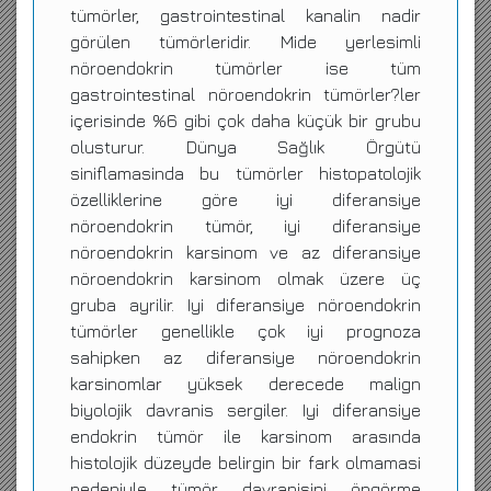
tümörler, gastrointestinal kanalin nadir
görülen tümörleridir. Mide yerlesimli
nöroendokrin tümörler ise tüm
gastrointestinal nöroendokrin tümörler?ler
içerisinde %6 gibi çok daha küçük bir grubu
olusturur. Dünya Sağlık Örgütü
siniflamasinda bu tümörler histopatolojik
özelliklerine göre iyi diferansiye
nöroendokrin tümör, iyi diferansiye
nöroendokrin karsinom ve az diferansiye
nöroendokrin karsinom olmak üzere üç
gruba ayrilir. Iyi diferansiye nöroendokrin
tümörler genellikle çok iyi prognoza
sahipken az diferansiye nöroendokrin
karsinomlar yüksek derecede malign
biyolojik davranis sergiler. Iyi diferansiye
endokrin tümör ile karsinom arasında
histolojik düzeyde belirgin bir fark olmamasi
nedeniyle tümör davranisini öngörme