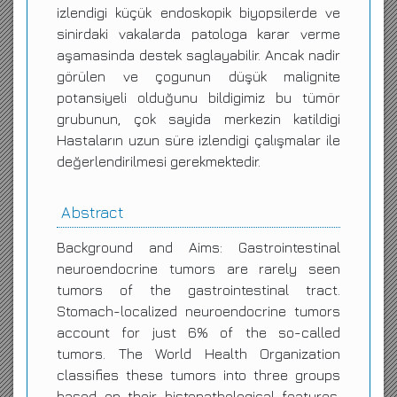
izlendigi küçük endoskopik biyopsilerde ve
sinirdaki vakalarda patologa karar verme
aşamasinda destek saglayabilir. Ancak nadir
görülen ve çogunun düşük malignite
potansiyeli olduğunu bildigimiz bu tümör
grubunun, çok sayida merkezin katildigi
Hastaların uzun süre izlendigi çalışmalar ile
değerlendirilmesi gerekmektedir.
Abstract
Background and Aims: Gastrointestinal
neuroendocrine tumors are rarely seen
tumors of the gastrointestinal tract.
Stomach-localized neuroendocrine tumors
account for just 6% of the so-called
tumors. The World Health Organization
classifies these tumors into three groups
based on their histopathological features,