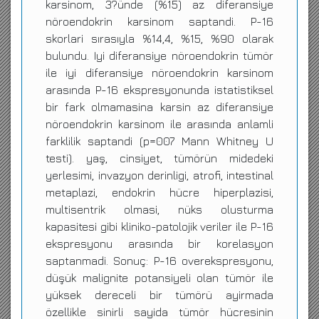
karsinom, 3?ünde (%15) az diferansiye
nöroendokrin karsinom saptandi. P-16
skorlari sırasıyla %14,4, %15, %90 olarak
bulundu. Iyi diferansiye nöroendokrin tümör
ile iyi diferansiye nöroendokrin karsinom
arasında P-16 ekspresyonunda istatistiksel
bir fark olmamasina karsin az diferansiye
nöroendokrin karsinom ile arasında anlamli
farklilik saptandi (p=007 Mann Whitney U
testi). yaş, cinsiyet, tümörün midedeki
yerlesimi, invazyon derinligi, atrofi, intestinal
metaplazi, endokrin hücre hiperplazisi,
multisentrik olmasi, nüks olusturma
kapasitesi gibi kliniko-patolojik veriler ile P-16
ekspresyonu arasında bir korelasyon
saptanmadi. Sonuç: P-16 overekspresyonu,
düşük malignite potansiyeli olan tümör ile
yüksek dereceli bir tümörü ayirmada
özellikle sinirli sayida tümör hücresinin