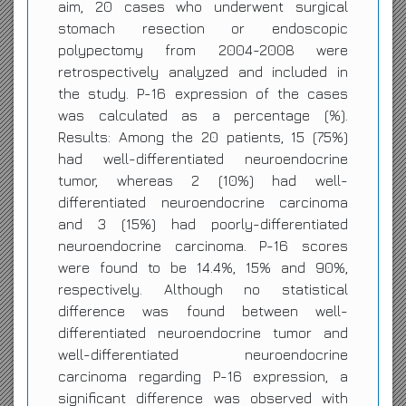
aim, 20 cases who underwent surgical
stomach resection or endoscopic
polypectomy from 2004-2008 were
retrospectively analyzed and included in
the study. P-16 expression of the cases
was calculated as a percentage (%).
Results: Among the 20 patients, 15 (75%)
had well-differentiated neuroendocrine
tumor, whereas 2 (10%) had well-
differentiated neuroendocrine carcinoma
and 3 (15%) had poorly-differentiated
neuroendocrine carcinoma. P-16 scores
were found to be 14.4%, 15% and 90%,
respectively. Although no statistical
difference was found between well-
differentiated neuroendocrine tumor and
well-differentiated neuroendocrine
carcinoma regarding P-16 expression, a
significant difference was observed with