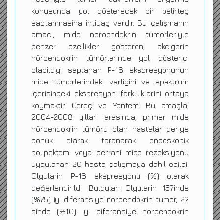
konusunda yol gösterecek bir belirteç
saptanmasina ihtiyaç vardır. Bu çalışmanın
amacı, mide nöroendokrin tümörleriyle
benzer özellikler gösteren, akcigerin
nöroendokrin tümörlerinde yol gösterici
olabildigi saptanan P-16 ekspresyonunun
mide tümörlerindeki varligini ve spektrum
içerisindeki ekspresyon farkliliklarini ortaya
koymaktir. Gereç ve Yöntem: Bu amaçla,
2004-2008 yıllari arasında, primer mide
nöroendokrin tümörü olan hastalar geriye
dönük olarak taranarak endoskopik
polipektomi veya cerrahi mide rezeksiyonu
uygulanan 20 hasta çalışmaya dahil edildi.
Olgularin P-16 ekspresyonu (%) olarak
değerlendirildi. Bulgular: Olgularin 15?inde
(%75) iyi diferansiye nöroendokrin tümör, 2?
sinde (%10) iyi diferansiye nöroendokrin