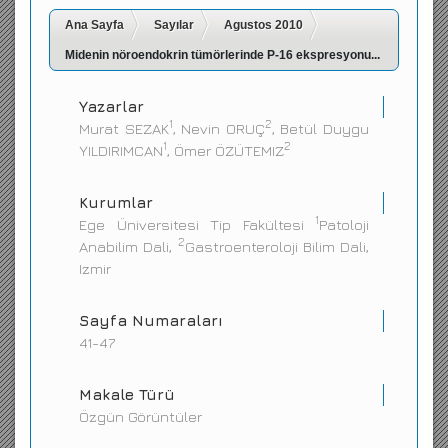
Ana Sayfa
İletişim
Sayılar
Agustos 2010
Midenin nöroendokrin tümörlerinde P-16 ekspresyonu...
Yazarlar
1
2
Murat SEZAK
, Nevin ORUÇ
, Betül Duygu
1
2
YILDIRIMCAN
, Ömer ÖZÜTEMIZ
Kurumlar
1
Ege Üniversitesi Tip Fakültesi
Patoloji
2
Anabilim Dali,
Gastroenteroloji Bilim Dali,
Izmir
Sayfa Numaraları
41-47
Makale Türü
Özgün Görüntüler