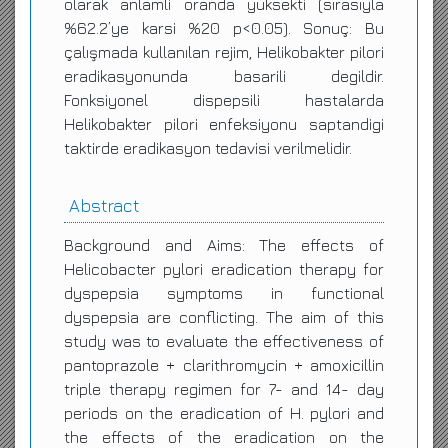
olarak anlamli oranda yüksekti (sırasıyla
%62.2’ye karsi %20 p<0.05). Sonuç: Bu
çalışmada kullanılan rejim, Helikobakter pilori
eradikasyonunda basarili degildir.
Fonksiyonel dispepsili hastalarda
Helikobakter pilori enfeksiyonu saptandigi
taktirde eradikasyon tedavisi verilmelidir.
Abstract
Background and Aims: The effects of
Helicobacter pylori eradication therapy for
dyspepsia symptoms in functional
dyspepsia are conflicting. The aim of this
study was to evaluate the effectiveness of
pantoprazole + clarithromycin + amoxicillin
triple therapy regimen for 7- and 14- day
periods on the eradication of H. pylori and
the effects of the eradication on the