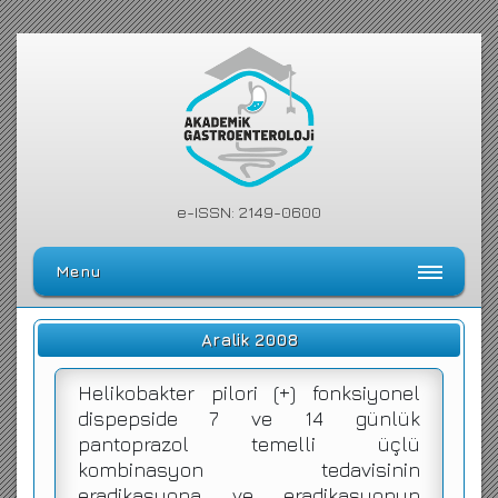
e-ISSN: 2149-0600
Menu
Ana Sayfa
Aralik 2008
Editörler Kurulu
Helikobakter pilori (+) fonksiyonel
Dergi Kılavuzu
dispepside 7 ve 14 günlük
pantoprazol temelli üçlü
Arşiv
kombinasyon tedavisinin
Arama Yap
eradikasyona ve eradikasyonun