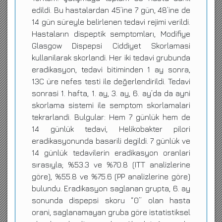
edildi. Bu hastalardan 45’ine 7 gün, 48’ine de
14 gün süreyle belirlenen tedavi rejimi verildi.
Hastaların dispeptik semptomları, Modifiye
Glasgow Dispepsi Ciddiyet Skorlamasi
kullanilarak skorlandi. Her iki tedavi grubunda
eradikasyon, tedavi bitiminden 1 ay sonra,
13C üre nefes testi ile değerlendirildi. Tedavi
sonrasi 1. hafta, 1. ay, 3. ay, 6. ay’da da ayni
skorlama sistemi ile semptom skorlamalari
tekrarlandi. Bulgular: Hem 7 günlük hem de
14 günlük tedavi, Helikobakter pilori
eradikasyonunda basarili degildi. 7 günlük ve
14 günlük tedavilerin eradikasyon oranlari
sırasıyla; %53.3 ve %70.8 (ITT analizlerine
göre), %55.8 ve %75.6 (PP analizlerine göre)
bulundu. Eradikasyon saglanan grupta, 6. ay
sonunda dispepsi skoru “0” olan hasta
orani, saglanamayan gruba göre istatistiksel