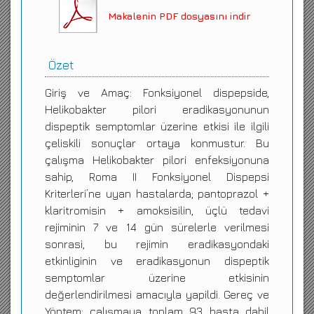
Makalenin PDF dosyasını indir
Özet
Giriş ve Amaç: Fonksiyonel dispepside,
Helikobakter pilori eradikasyonunun
dispeptik semptomlar üzerine etkisi ile ilgili
çeliskili sonuçlar ortaya konmustur. Bu
çalışma Helikobakter pilori enfeksiyonuna
sahip, Roma II Fonksiyonel Dispepsi
Kriterleri’ne uyan hastalarda; pantoprazol +
klaritromisin + amoksisilin, üçlü tedavi
rejiminin 7 ve 14 gün sürelerle verilmesi
sonrasi, bu rejimin eradikasyondaki
etkinliginin ve eradikasyonun dispeptik
semptomlar üzerine etkisinin
değerlendirilmesi amacıyla yapildi. Gereç ve
Yöntem: çalışmaya toplam 93 hasta dahil