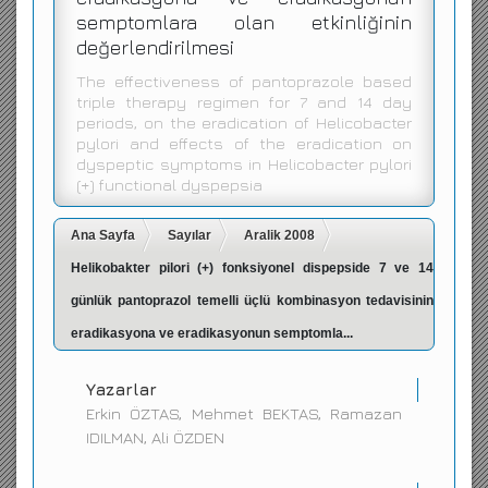
semptomlara olan etkinliğinin
İletişim
değerlendirilmesi
The effectiveness of pantoprazole based
triple therapy regimen for 7 and 14 day
periods, on the eradication of Helicobacter
pylori and effects of the eradication on
dyspeptic symptoms in Helicobacter pylori
(+) functional dyspepsia
Ana Sayfa
Sayılar
Aralik 2008
Helikobakter pilori (+) fonksiyonel dispepside 7 ve 14
günlük pantoprazol temelli üçlü kombinasyon tedavisinin
eradikasyona ve eradikasyonun semptomla...
Yazarlar
Erkin ÖZTAS, Mehmet BEKTAS, Ramazan
IDILMAN, Ali ÖZDEN