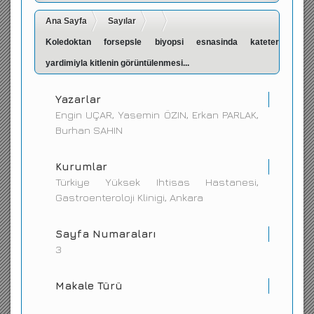
İletişim
Ana Sayfa
Sayılar
Koledoktan forsepsle biyopsi esnasinda kateter
yardimiyla kitlenin görüntülenmesi...
Yazarlar
Engin UÇAR, Yasemin ÖZIN, Erkan PARLAK,
Burhan SAHIN
Kurumlar
Türkiye Yüksek Ihtisas Hastanesi,
Gastroenteroloji Klinigi, Ankara
Sayfa Numaraları
3
Makale Türü