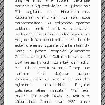
Giriş ve amaç: Klinik spontan bakteriyel
peritonit (SBP) özelliklerine ve yüksek asit
PNL sayılarina sahip Hastaların asit
kültürlerinin önemli kismi nda etken izole
edilememektedir. Bu çalışmada spontan
bakteriyel peritonit klinik ve laboratuvar
özellikleriyle basvuran hastalari başvuru ve
prognostik özelliklerini asit kültüründe elde
edilen üreme sonuçlarına göre karsilastirdik.
Gereç ve yöntem: Prospektif Çalışmamıza
Gastroenteroloji Bilim Dalimiza basvuran 40
SBP hastası (17 kadın, 23 erkek) dahil edildi.
Asit kültürü pozitif ve negatif saptanan
hastalar bazal değerler, gelişen
komplikasyonlar ve hastane içi mortalite
açilarindan karsilastirildi. Bulgular:
çalışmaya alinan Hastaların 17’si kadın
(%42.5) 23’ü erkek (%57.5) idi. Asit sivisi
kültürlerinde üreme orani %35 olarak