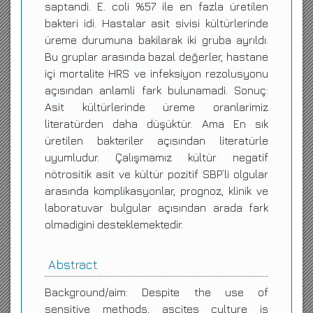
saptandi. E. coli %57 ile en fazla üretilen
bakteri idi. Hastalar asit sivisi kültürlerinde
üreme durumuna bakilarak iki gruba ayrıldı.
Bu gruplar arasında bazal değerler, hastane
içi mortalite HRS ve infeksiyon rezolusyonu
açısından anlamli fark bulunamadi. Sonuç:
Asit kültürlerinde üreme oranlarimiz
literatürden daha düşüktür. Ama En sık
üretilen bakteriler açısından literatürle
uyumludur. Çalışmamız kültür negatif
nötrositik asit ve kültür pozitif SBP’li olgular
arasında komplikasyonlar, prognoz, klinik ve
laboratuvar bulgular açısından arada fark
olmadigini desteklemektedir.
Abstract
Background/aim: Despite the use of
sensitive methods, ascites culture is