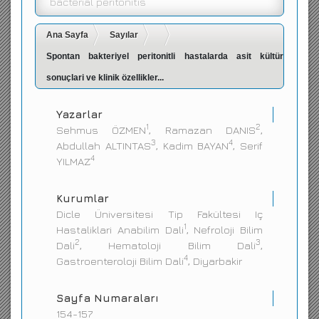
bacterial peritonitis
İletişim
Ana Sayfa
Sayılar
Spontan bakteriyel peritonitli hastalarda asit kültür
sonuçlari ve klinik özellikler...
Yazarlar
1
2
Sehmus ÖZMEN
, Ramazan DANIS
,
3
4
Abdullah ALTINTAS
, Kadim BAYAN
, Serif
4
YILMAZ
Kurumlar
Dicle Üniversitesi Tip Fakültesi Iç
1
Hastaliklari Anabilim Dali
, Nefroloji Bilim
2
3
Dali
, Hematoloji Bilim Dali
,
4
Gastroenteroloji Bilim Dali
, Diyarbakir
Sayfa Numaraları
154-157