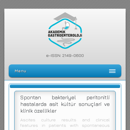
e-ISSN: 2149-0600
Menu
Ana Sayfa
Editörler Kurulu
Spontan bakteriyel peritonitli
hastalarda asit kültür sonuçlari ve
Dergi Kılavuzu
klinik özellikler
Arşiv
Ascites culture results and clinical
features in patients with spontaneous
Arama Yap