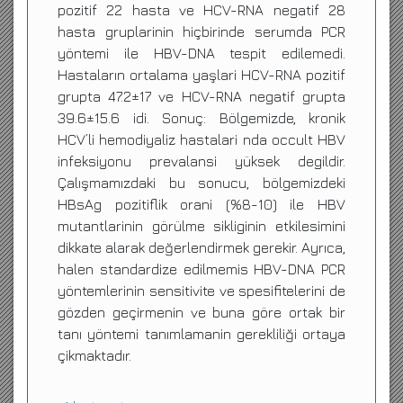
pozitif 22 hasta ve HCV-RNA negatif 28
hasta gruplarinin hiçbirinde serumda PCR
yöntemi ile HBV-DNA tespit edilemedi.
Hastaların ortalama yaşlari HCV-RNA pozitif
grupta 47.2±17 ve HCV-RNA negatif grupta
39.6±15.6 idi. Sonuç: Bölgemizde, kronik
HCV’li hemodiyaliz hastalari nda occult HBV
infeksiyonu prevalansi yüksek degildir.
Çalışmamızdaki bu sonucu, bölgemizdeki
HBsAg pozitiflik orani (%8-10) ile HBV
mutantlarinin görülme sikliginin etkilesimini
dikkate alarak değerlendirmek gerekir. Ayrıca,
halen standardize edilmemis HBV-DNA PCR
yöntemlerinin sensitivite ve spesifitelerini de
gözden geçirmenin ve buna göre ortak bir
tanı yöntemi tanımlamanin gerekliliği ortaya
çikmaktadır.