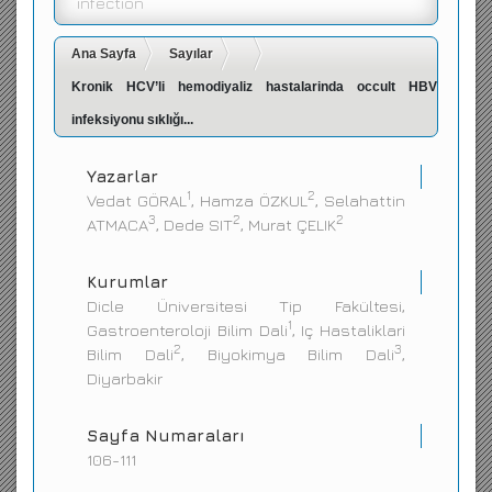
infection
İletişim
Ana Sayfa
Sayılar
Kronik HCV’li hemodiyaliz hastalarinda occult HBV
infeksiyonu sıklığı...
Yazarlar
1
2
Vedat GÖRAL
, Hamza ÖZKUL
, Selahattin
3
2
2
ATMACA
, Dede SIT
, Murat ÇELIK
Kurumlar
Dicle Üniversitesi Tip Fakültesi,
1
Gastroenteroloji Bilim Dali
, Iç Hastaliklari
2
3
Bilim Dali
, Biyokimya Bilim Dali
,
Diyarbakir
Sayfa Numaraları
106-111