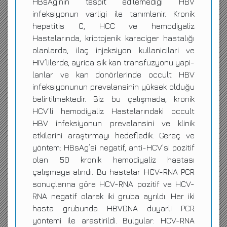
HBsAg’nin tespit edilemedigi HBV
infeksiyonun varligi ile tanımlanir. Kronik
hepatitis C, HCC ve hemodiyaliz
Hastalarında, kriptojenik karaciger hastalığı
olanlarda, ilaç injeksiyon kullanicilari ve
HIV’lilerde, ayrica sik kan transfüzyonu yapi-
lanlar ve kan donörlerinde occult HBV
infeksiyonunun prevalansinin yüksek olduğu
belirtilmektedir. Biz bu çalışmada, kronik
HCV’li hemodiyaliz Hastalarındaki occult
HBV infeksiyonun prevalansini ve klinik
etkilerini araştırmayı hedefledik. Gereç ve
yöntem: HBsAg’si negatif, anti-HCV’si pozitif
olan 50 kronik hemodiyaliz hastası
çalışmaya alındı. Bu hastalar HCV-RNA PCR
sonuçlarına göre HCV-RNA pozitif ve HCV-
RNA negatif olarak iki gruba ayrıldı. Her iki
hasta grubunda HBVDNA duyarli PCR
yöntemi ile arastirildi. Bulgular: HCV-RNA