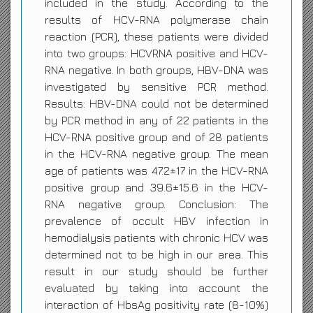
included in the study. According to the
results of HCV-RNA polymerase chain
reaction (PCR), these patients were divided
into two groups: HCVRNA positive and HCV-
RNA negative. In both groups, HBV-DNA was
investigated by sensitive PCR method.
Results: HBV-DNA could not be determined
by PCR method in any of 22 patients in the
HCV-RNA positive group and of 28 patients
in the HCV-RNA negative group. The mean
age of patients was 47.2±17 in the HCV-RNA
positive group and 39.6±15.6 in the HCV-
RNA negative group. Conclusion: The
prevalence of occult HBV infection in
hemodialysis patients with chronic HCV was
determined not to be high in our area. This
result in our study should be further
evaluated by taking into account the
interaction of HbsAg positivity rate (8-10%)