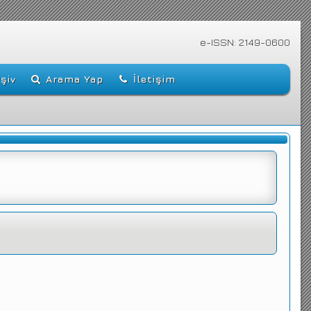
e-ISSN: 2149-0600
şiv
Arama Yap
İletişim