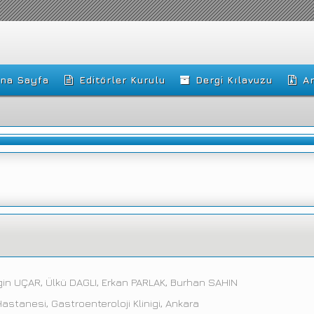
na Sayfa
Editörler Kurulu
Dergi Kılavuzu
Ar
in UÇAR, Ülkü DAGLI, Erkan PARLAK, Burhan SAHIN
astanesi, Gastroenteroloji Klinigi, Ankara