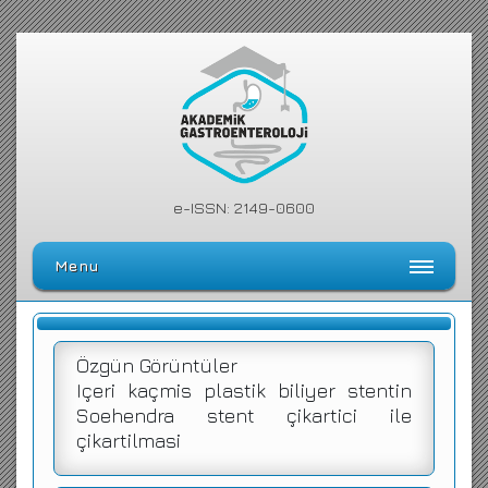
e-ISSN: 2149-0600
Menu
Ana Sayfa
Editörler Kurulu
Özgün Görüntüler
Içeri kaçmis plastik biliyer stentin
Dergi Kılavuzu
Soehendra stent çikartici ile
Arşiv
çikartilmasi
Arama Yap