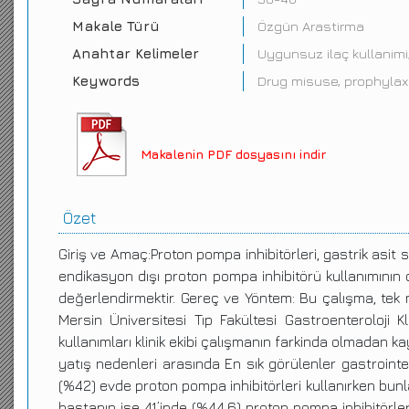
Makale Türü
Özgün Arastirma
Anahtar Kelimeler
Uygunsuz ilaç kullanimi,
Keywords
Drug misuse, prophylaxi
Makalenin PDF dosyasını indir
Özet
Giriş ve Amaç:Proton pompa inhibitörleri, gastrik asit 
endikasyon dışı proton pompa inhibitörü kullanımının 
değerlendirmektir. Gereç ve Yöntem: Bu çalışma, tek m
Mersin Üniversitesi Tıp Fakültesi Gastroenteroloji Kl
kullanımları klinik ekibi çalışmanın farkinda olmadan k
yatış nedenleri arasında En sık görülenler gastrointes
(%42) evde proton pompa inhibitörleri kullanırken bun
hastanın ise 41’inde (%44.6) proton pompa inhibitörleri