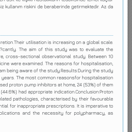
z kullanım riskini de beraberinde getirmektedir. Az da
tion.Their utilisation is increasing on a global scale.
i?cantly. The aim of this study was to evaluate the
e, cross-sectional observational study. Between 10
icine were examined. The reasons for hospitalisation,
eam being aware of the study.Results:During the study
5.8 years. The most common reasonsfor hospitalisation
 used proton pump inhibitors at home, 24 (53%) of them
 (44.6%) had appropriate indication.Conclusion:Proton
ated pathologies, characterised by their favourable
ial for inappropriate prescriptions. It is imperative to
plications and the necessity for polypharmacy, as