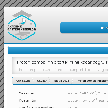
A
Proton pompa inhibitörlerini ne kadar doğru
The appropriate use of proton pump inhibitors: Singl
Ana Sayfa
Sayılar
Nisan 2025
Proton pompa inhibitör
1
Yazarlar
Hasan YARDIMCI
, Orha
1
Kurumlar
Departments of
Intern
Sayfa Numaraları
36-40