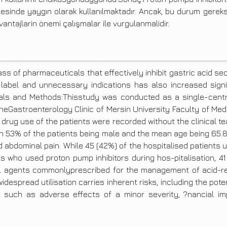
esinde yaygın olarak kullanılmaktadır. Ancak, bu durum gereksi
avantajlarin önemi çalışmalar ile vurgulanmalidir.
 of pharmaceuticals that effectively inhibit gastric acid secre
-label and unnecessary indications has also increased sign
rials and Methods:Thisstudy was conducted as a single-centr
heGastroenterology Clinic of Mersin University Faculty of Med
drug use of the patients were recorded without the clinical t
 with 53% of the patients being male and the mean age being 6
d abdominal pain. While 45 (42%) of the hospitalised patients
ts who used proton pump inhibitors during hos-pitalisation, 41
l agents commonlyprescribed for the management of acid-rel
despread utilisation carries inherent risks, including the potent
, such as adverse effects of a minor severity, ?nancial im