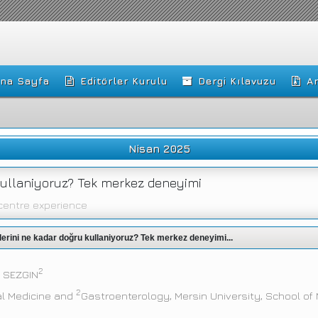
na Sayfa
Editörler Kurulu
Dergi Kılavuzu
Ar
Nisan 2025
 kullaniyoruz? Tek merkez deneyimi
ecentre experience
lerini ne kadar doğru kullaniyoruz? Tek merkez deneyimi...
2
n SEZGIN
2
al Medicine and
Gastroenterology, Mersin University, School of M