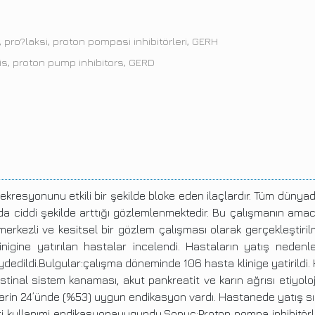
 pro?laksi, proton pompasi inhibitörleri, GERH
s, proton pump inhibitors, GERD
sekresyonunu etkili bir şekilde bloke eden ilaçlardır. Tüm dünyada
da ciddi şekilde arttığı gözlemlenmektedir. Bu çalışmanın amac
erkezli ve kesitsel bir gözlem çalışması olarak gerçekleştiril
inigine yatırılan hastalar incelendi. Hastaların yatış nedenl
aydedildi.Bulgular:çalışma döneminde 106 hasta klinige yatirildi. 
tinal sistem kanaması, akut pankreatit ve karın ağrısı etiyolojis
larin 24’ünde (%53) uygun endikasyon vardı. Hastanede yatış sı
 kullanımi endikasyonauygundu.Sonuç:Proton pompa inhibitörleri a