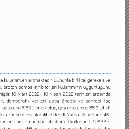
 kullanımları artmaktadır. Bununla birlikte, gereksiz ve
ı, proton pompa inhibitörleri kullanımının uygunluğunu
miştir. 10 Mart 2022- 10 Nisan 2022 tarihleri arasında
eri, demografik verileri, yatış öncesi ve sonrasi ilaç
Hastaların %53’ü erkek olup, yaş ortalaması65.8 yıl idi.
i arastirilmasi olarakbelirlendi. Yatan Hastaların 45’i
rasında proton pompa inhibitörleri kullanan 92 (%86.7)
sit ile ilişkili hastalıkların tedavisinde temel ilaçlar