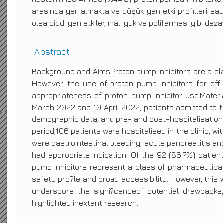
arasında yer almakta ve düşük yan etki profilleri say
olsa ciddi yan etkiler, mali yük ve polifarması gibi dez
Abstract
Background and Aims:Proton pump inhibitors are a class
However, the use of proton pump inhibitors for off
appropriateness of proton pump inhibitor use.Mate
March 2022 and 10 April 2022, patients admitted to t
demographic data, and pre- and post-hospitalisation 
period,106 patients were hospitalised in the clinic,
were gastrointestinal bleeding, acute pancreatitis an
had appropriate indication. Of the 92 (86.7%) patien
pump inhibitors represent a class of pharmaceutica
safety pro?le and broad accessibility. However, this wi
underscore the signi?canceof potential drawbacks
highlighted inextant research.