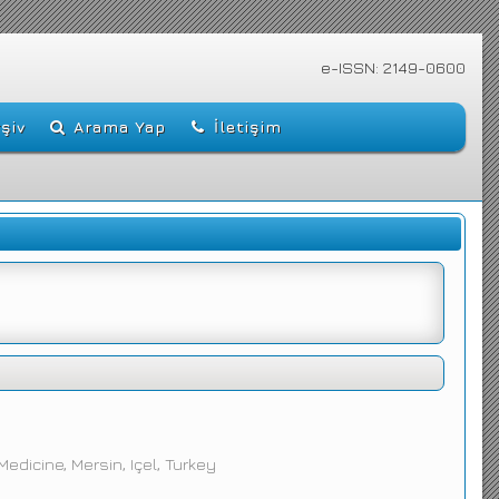
e-ISSN: 2149-0600
şiv
Arama Yap
İletişim
edicine, Mersin, Içel, Turkey