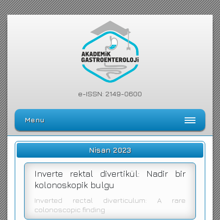
e-ISSN: 2149-0600
Menu
Ana Sayfa
Nisan 2023
Editörler Kurulu
Inverte rektal divertikül: Nadir bir
Dergi Kılavuzu
kolonoskopik bulgu
Arşiv
Inverted rectal diverticulum: A rare
colonoscopic finding
Arama Yap