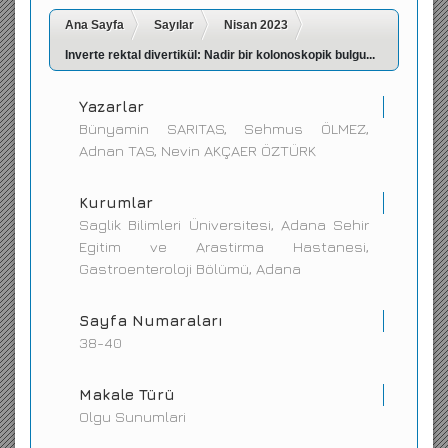
Ana Sayfa
İletişim
Sayılar
Nisan 2023
Inverte rektal divertikül: Nadir bir kolonoskopik bulgu...
Yazarlar
Bünyamin SARITAS, Sehmus ÖLMEZ,
Adnan TAS, Nevin AKÇAER ÖZTÜRK
Kurumlar
Saglik Bilimleri Üniversitesi, Adana Sehir
Egitim ve Arastirma Hastanesi,
Gastroenteroloji Bölümü, Adana
Sayfa Numaraları
38-40
Makale Türü
Olgu Sunumlari