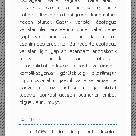
özofageal varis kaynakli kanamalardir.
Gastrik varisler daha nadir kanar; ancak
daha ciddi ve mortalitesi yüksek kanamalara
neden olurlar. Gastrik varisler özofagus
varisleri ile karsilastirildiginda daha genis
çapta ve submukozal alanda daha derine
uzanim gösterebilirler. Bu nedenle özofagus
varisleri için yapılan standart endoskopik
tedaviler büyük oranda etkisizdir.
Siyanoakrilat tedavisinde septik ve embolik
komplikasyonlar görülebildigi bildirilmıştır.
Olgumuzda akut gastrik varis kanaması ile
basvuran siroz hastasında siyanoakrilat
tedavisi sonrasi gelişen pulmoner emboli
olgusu sunulmuştur.
Abstract
Up to 50% of cirrhotic patients develop