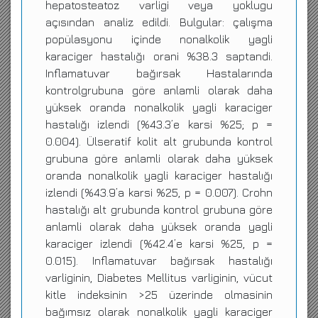
hepatosteatoz varligi veya yoklugu
açısından analiz edildi. Bulgular: çalışma
popülasyonu içinde nonalkolik yagli
karaciger hastalığı orani %38.3 saptandi.
Inflamatuvar bağırsak Hastalarında
kontrolgrubuna göre anlamli olarak daha
yüksek oranda nonalkolik yagli karaciger
hastalığı izlendi (%43.3’e karsi %25; p =
0.004). Ülseratif kolit alt grubunda kontrol
grubuna göre anlamli olarak daha yüksek
oranda nonalkolik yagli karaciger hastalığı
izlendi (%43.9’a karsi %25, p = 0.007). Crohn
hastalığı alt grubunda kontrol grubuna göre
anlamli olarak daha yüksek oranda yagli
karaciger izlendi (%42.4’e karsi %25, p =
0.015). Inflamatuvar bağırsak hastalığı
varliginin, Diabetes Mellitus varliginin, vücut
kitle indeksinin >25 üzerinde olmasinin
bağımsız olarak nonalkolik yagli karaciger