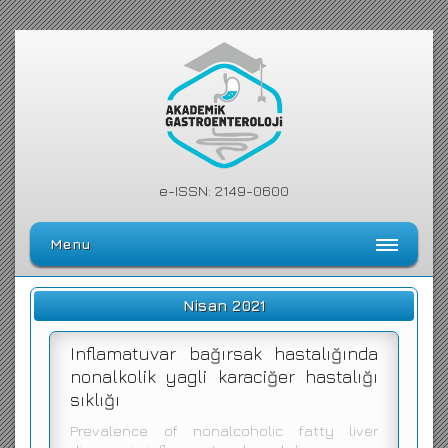
e-ISSN: 2149-0600
Menu
Ana Sayfa
Nisan 2021
Editörler Kurulu
Inflamatuvar bağırsak hastalığında
Dergi Kılavuzu
nonalkolik yagli karaciğer hastalığı
sıklığı
Arşiv
Prevalence of nonalcoholic fatty liver
Arama Yap