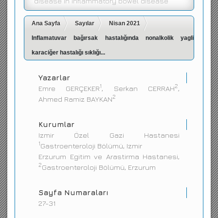
disease in inflammatory bowel disease
İletişim
Ana Sayfa
Sayılar
Nisan 2021
Inflamatuvar bağırsak hastalığında nonalkolik yagli
karaciğer hastalığı sıklığı...
Yazarlar
1
2
Emre GERÇEKER
, Serkan CERRAH
,
2
Ahmed Ramiz BAYKAN
Kurumlar
Izmir Özel Gazi Hastanesi
1
Gastroenteroloji Bölümü, Izmir
Erzurum Egitim ve Arastirma Hastanesi,
2
Gastroenteroloji Bölümü, Erzurum
Sayfa Numaraları
27-31