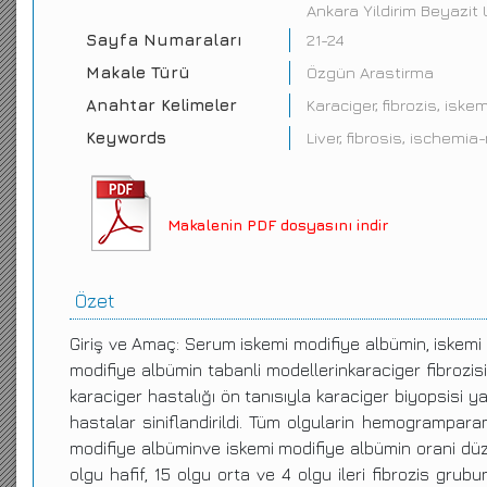
Ankara Yildirim Beyazit 
Sayfa Numaraları
21-24
Makale Türü
Özgün Arastirma
Anahtar Kelimeler
Karaciger, fibrozis, isk
Keywords
Liver, fibrosis, ischemi
Makalenin PDF dosyasını indir
Özet
Giriş ve Amaç: Serum iskemi modifiye albümin, iskemi 
modifiye albümin tabanli modellerinkaraciger fibrozi
karaciger hastalığı ön tanısıyla karaciger biyopsisi ya
hastalar siniflandirildi. Tüm olgularin hemogramparame
modifiye albüminve iskemi modifiye albümin orani düzey
olgu hafif, 15 olgu orta ve 4 olgu ileri fibrozis gru