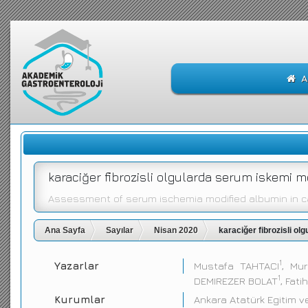
A
karaciğer fibrozisli olgularda serum iskemi m
Assessment of serum ischemia modified albumin in cas
Ana Sayfa
Sayılar
Nisan 2020
karaciğer fibrozisli ol
1
Yazarlar
Mustafa TAHTACI
, Mu
1
DEMIREZER BOLAT
, Fat
Kurumlar
Ankara Atatürk Egitim 