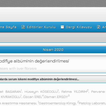
na Sayfa
Editörler Kurulu
Dergi Kılavuzu
Ar
Nisan 2020
odifiye albüminin değerlendirilmesi
es with liver fibrosis
gularda serum iskemi modifiye albüminin değerlendirilmesi...
1
1
2
rat BASARAN
, Hüseyin KÖSEOGLU
, Fatma YILDIRIM
, Pervan
1
4
3
ih KIVRAKOGLU
, Özcan EREL
,Osman ERSOY
1
2
ve Arastirma Hastanesi,
Gastroenteroloji Klinigi,
Patoloji Laborat