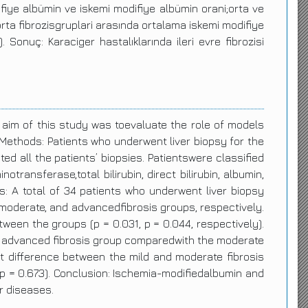
ifiye albümin ve iskemi modifiye albümin orani;orta ve
 orta fibrozisgruplari arasında ortalama iskemi modifiye
 Sonuç: Karaciger hastalıklarında ileri evre fibrozisi
aim of this study was toevaluate the role of models
 Methods: Patients who underwent liver biopsy for the
d all the patients’ biopsies. Patientswere classified
ransferase,total bilirubin, direct bilirubin, albumin,
s: A total of 34 patients who underwent liver biopsy
, moderate, and advancedfibrosis groups, respectively.
ween the groups (p = 0.031, p = 0.044, respectively).
he advanced fibrosis group comparedwith the moderate
nt difference between the mild and moderate fibrosis
p = 0.673). Conclusion: Ischemia-modifiedalbumin and
r diseases.