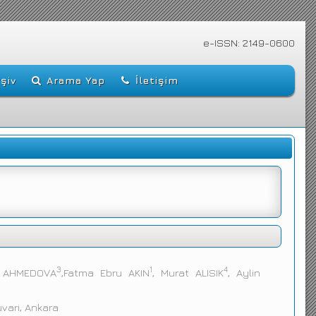
e-ISSN: 2149-0600
şiv
Arama Yap
İletişim
3
1
4
e AHMEDOVA
,Fatma Ebru AKIN
, Murat ALISIK
, Aylin
uvari, Ankara