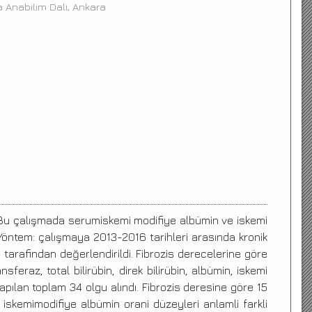
 Anabilim Dali, Ankara
r. Bu çalışmada serumiskemi modifiye albümin ve iskemi
Yöntem: çalışmaya 2013-2016 tarihleri arasında kronik
g tarafindan değerlendirildi. Fibrozis derecelerine göre
eraz, total bilirübin, direk bilirübin, albümin, iskemi
pılan toplam 34 olgu alındı. Fibrozis deresine göre 15
 iskemimodifiye albümin orani düzeyleri anlamli farkli