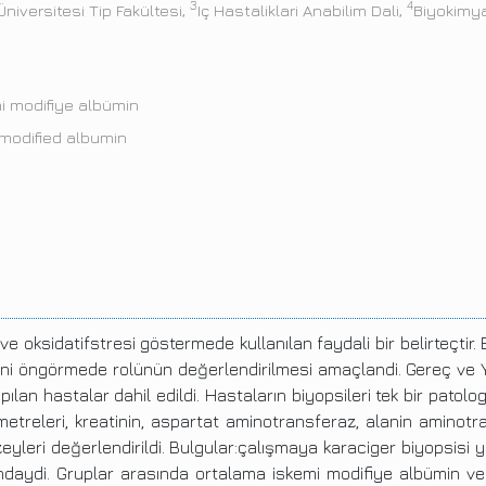
3
4
Üniversitesi Tip Fakültesi,
Iç Hastaliklari Anabilim Dali,
Biyokimya
emi modifiye albümin
a-modified albumin
ve oksidatifstresi göstermede kullanılan faydali bir belirteçti
sini öngörmede rolünün değerlendirilmesi amaçlandi. Gereç ve 
pılan hastalar dahil edildi. Hastaların biyopsileri tek bir patolo
treleri, kreatinin, aspartat aminotransferaz, alanin aminotransf
leri değerlendirildi. Bulgular:çalışmaya karaciger biyopsisi ya
bundaydi. Gruplar arasında ortalama iskemi modifiye albümin ve