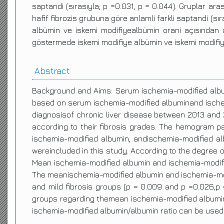
saptandi (sırasıyla; p =0.031, p = 0.044). Gruplar ar
hafif fibrozis grubuna göre anlamli farkli saptandi (sı
albümin ve iskemi modifiyealbümin orani açısından anl
göstermede iskemi modifiye albümin ve iskemi modifiye a
Abstract
Background and Aims: Serum ischemia-modified album
based on serum ischemia-modified albuminand ischemia
diagnosisof chronic liver disease between 2013 and 2
according to their fibrosis grades. The hemogram para
ischemia-modified albumin, andischemia-modified alb
wereincluded in this study. According to the degree o
Mean ischemia-modified albumin and ischemia-modified
The meanischemia-modified albumin and ischemia-modi
and mild fibrosis groups (p = 0.009 and p =0.026,p 
groups regarding themean ischemia-modified albumin 
ischemia-modified albumin/albumin ratio can be used a