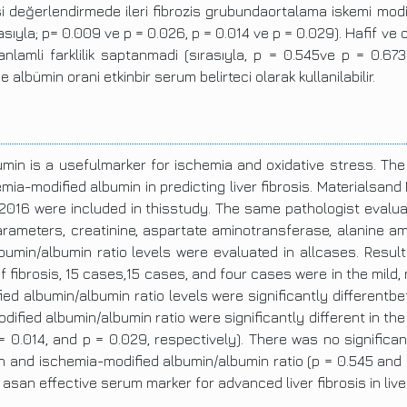
asi değerlendirmede ileri fibrozis grubundaortalama iskemi mod
rasıyla; p= 0.009 ve p = 0.026, p = 0.014 ve p = 0.029). Hafif ve
amli farklilik saptanmadi (sırasıyla, p = 0.545ve p = 0.673).
lbümin orani etkinbir serum belirteci olarak kullanilabilir.
in is a usefulmarker for ischemia and oxidative stress. The 
-modified albumin in predicting liver fibrosis. Materialsand
016 were included in thisstudy. The same pathologist evaluate
meters, creatinine, aspartate aminotransferase, alanine aminot
umin/albumin ratio levels were evaluated in allcases. Result
f fibrosis, 15 cases,15 cases, and four cases were in the mild
 albumin/albumin ratio levels were significantly differentbet
fied albumin/albumin ratio were significantly different in t
= 0.014, and p = 0.029, respectively). There was no significa
and ischemia-modified albumin/albumin ratio (p = 0.545 and 
san effective serum marker for advanced liver fibrosis in live