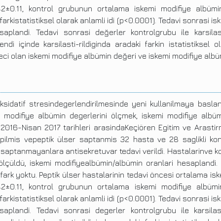
42±0.11, kontrol grubunun ortalama iskemi modifiye albümi
arkistatistiksel olarak anlamli idi (p<0.0001). Tedavi sonrasi 
plandi. Tedavi sonrasi değerler kontrolgrubu ile karsilasti
di içinde karsilasti-rildiginda aradaki farkin istatistiksel 
teci olan iskemi modifiye albümin değeri ve iskemi modifiye alb
sidatif stresindegerlendirilmesinde yeni kullanilmaya baslan
 modifiye albümin degerlerini ölçmek, iskemi modifiye albü
2016-Nisan 2017 tarihleri arasindaKeçiören Egitim ve Arastir
ilmis vepeptik ülser saptanmis 32 hasta ve 28 saglikli kont
saptanmayanlara antisekretuvar tedavi verildi. Hastalarinve ko
ölçüldü, iskemi modifiyealbümin/albümin oranlari hesaplandi
li fark yoktu. Peptik ülser hastalarinin tedavi öncesi ortalama 
42±0.11, kontrol grubunun ortalama iskemi modifiye albümi
arkistatistiksel olarak anlamli idi (p<0.0001). Tedavi sonrasi 
plandi. Tedavi sonrasi degerler kontrolgrubu ile karsilasti