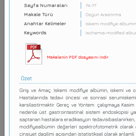
Sayfa Numaraları
74-77
Makale Türü
Özgün Arastirma
Anahtar Kelimeler
Iskemi modifiye albumin
Keywords
Ischemia-modified album
Makalenin PDF dosyasını indir
Özet
Giriş ve Amaç: Iskemi modifiye albümin; iskemi ve ok
Hastalarında tedavi öncesi ve sonrasi serumiskemi
karsilastirmaktir. Gereç ve Yöntem: çalışmaya Kasim 
nedenle üst gastrointestinal sistem endoskopisi yap
saptanan hastalara eradikasyon tedavisibaslanirken, 
modifiyealbümin değerleri spektrofotometrik olarak 
cinsiyet dagilimi açısından istatistiksel olarak anlam