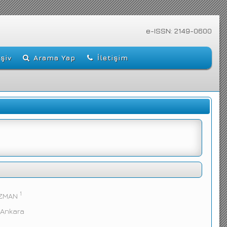
e-ISSN: 2149-0600
şiv
Arama Yap
İletişim
1
UZMAN
, Ankara