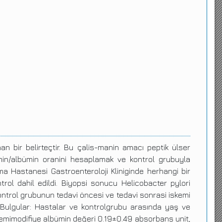
an bir belirteçtir. Bu çalis-manin amacı peptik ülser
min/albümin oranini hesaplamak ve kontrol grubuyla
ma Hastanesi Gastroenteroloji Kliniginde herhangi bir
rol dahil edildi. Biyopsi sonucu Helicobacter pylori
ntrol grubunun tedavi öncesi ve tedavi sonrasi iskemi
. Bulgular: Hastalar ve kontrolgrubu arasında yaş ve
iskemimodifiye albümin değeri 0.19±0.49 absorbans unit,