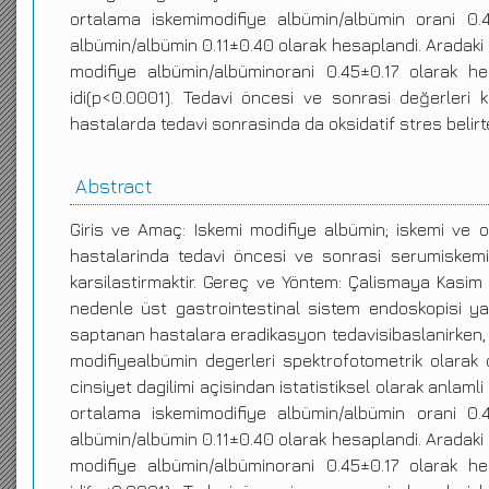
ortalama iskemimodifiye albümin/albümin orani 0.
albümin/albümin 0.11±0.40 olarak hesaplandi. Aradaki f
modifiye albümin/albüminorani 0.45±0.17 olarak hesa
idi(p<0.0001). Tedavi öncesi ve sonrasi değerleri ken
hastalarda tedavi sonrasinda da oksidatif stres belir
Abstract
Giris ve Amaç: Iskemi modifiye albümin; iskemi ve ok
hastalarinda tedavi öncesi ve sonrasi serumiskemi
karsilastirmaktir. Gereç ve Yöntem: Çalismaya Kasim 
nedenle üst gastrointestinal sistem endoskopisi yap
saptanan hastalara eradikasyon tedavisibaslanirken, 
modifiyealbümin degerleri spektrofotometrik olarak 
cinsiyet dagilimi açisindan istatistiksel olarak anlam
ortalama iskemimodifiye albümin/albümin orani 0.
albümin/albümin 0.11±0.40 olarak hesaplandi. Aradaki f
modifiye albümin/albüminorani 0.45±0.17 olarak hesa