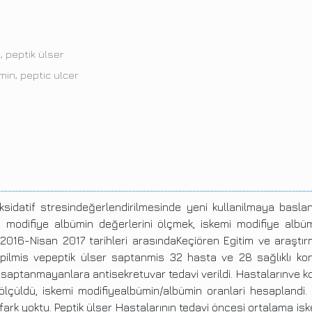
, peptik ülser
in, peptic ulcer
sidatif stresindeğerlendirilmesinde yeni kullanilmaya baslan
 modifiye albümin değerlerini ölçmek, iskemi modifiye albü
2016-Nisan 2017 tarihleri arasındaKeçiören Egitim ve araştır
ilmis vepeptik ülser saptanmis 32 hasta ve 28 sağlıklı kont
saptanmayanlara antisekretuvar tedavi verildi. Hastalarınve ko
ölçüldü, iskemi modifiyealbümin/albümin oranlari hesaplandi
li fark yoktu. Peptik ülser Hastalarının tedavi öncesi ortalama 