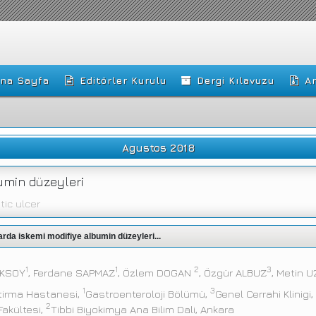
na Sayfa
Editörler Kurulu
Dergi Kılavuzu
Ar
Agustos 2018
bumin düzeyleri
tic ulcer
larda iskemi modifiye albumin düzeyleri...
1
1
2
3
AKSOY
, Ferdane SAPMAZ
, Özlem DOGAN
, Özgür ALBUZ
, Metin 
1
3
stirma Hastanesi,
Gastroenteroloji Bölümü,
Genel Cerrahi Klinigi
2
Fakültesi,
Tibbi Biyokimya Ana Bilim Dali, Ankara