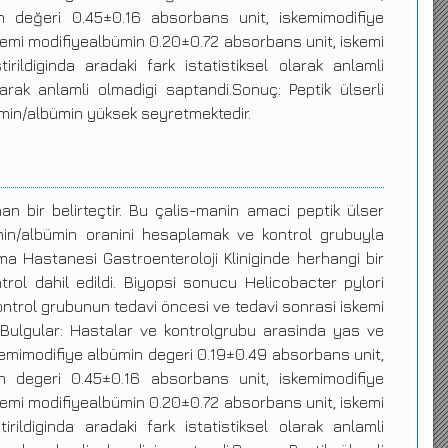
n değeri 0.45±0.16 absorbans unit, iskemimodifiye
iskemi modifiyealbümin 0.20±0.72 absorbans unit, iskemi
rildiginda aradaki fark istatistiksel olarak anlamli
olarak anlamli olmadigi saptandi.Sonuç: Peptik ülserli
ümin/albümin yüksek seyretmektedir.
an bir belirteçtir. Bu çalis-manin amaci peptik ülser
min/albümin oranini hesaplamak ve kontrol grubuyla
ma Hastanesi Gastroenteroloji Kliniginde herhangi bir
rol dahil edildi. Biyopsi sonucu Helicobacter pylori
ntrol grubunun tedavi öncesi ve tedavi sonrasi iskemi
. Bulgular: Hastalar ve kontrolgrubu arasinda yas ve
iskemimodifiye albümin degeri 0.19±0.49 absorbans unit,
n degeri 0.45±0.16 absorbans unit, iskemimodifiye
iskemi modifiyealbümin 0.20±0.72 absorbans unit, iskemi
rildiginda aradaki fark istatistiksel olarak anlamli