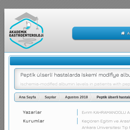
A
Peptik ülserli hastalarda iskemi modifiye al
Ischemia-modified albumin levels in patients with pep
Ana Sayfa
Sayılar
Agustos 2018
Peptik ülserli hasta
Yazarlar
Evrim KAHRAMANOGLU 
Kurumlar
Keçiören Egitim ve Ara
Ankara Üniversitesi Tip 