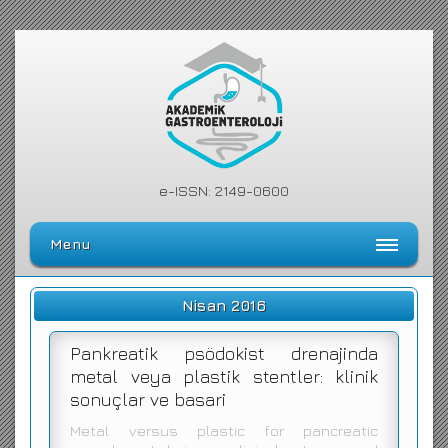
e-ISSN: 2149-0600
Menu
Ana Sayfa
Nisan 2016
Editörler Kurulu
Pankreatik psödokist drenajinda
Dergi Kılavuzu
metal veya plastik stentler: klinik
sonuçlar ve basari
Arşiv
Metal versus plastic for pancreatic
Arama Yap