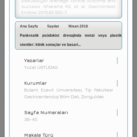
pseudocyst drainage: clinical outcome and
success. Sharaiha RZ, et al. Gastrointest
İletişim
Endosc 2015;82:822-7.
Ana Sayfa
Sayılar
Nisan 2016
Pankreatik psödokist drenajinda metal veya plastik
stentler: klinik sonuçlar ve basari...
Yazarlar
Yücel ÜSTÜDAG
Kurumlar
Bülent Ecevit Üniversitesi, Tip Fakültesi
Gastroenteroloji Bilim Dali, Zonguldak
Sayfa Numaraları
39-40
Makale Türü