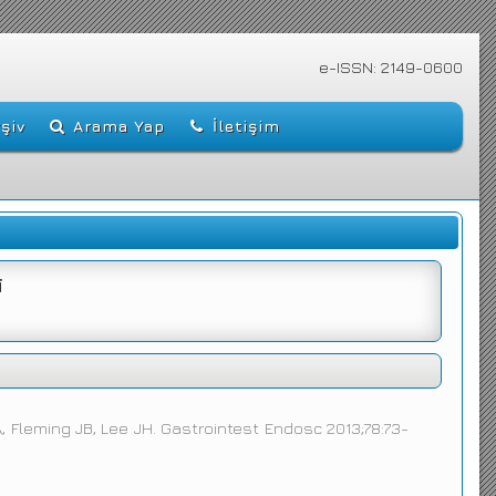
e-ISSN: 2149-0600
şiv
Arama Yap
İletişim
i
, Fleming JB, Lee JH. Gastrointest Endosc 2013;78:73-