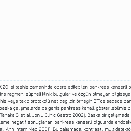
20 ’si teshis zamaninda opere edilebilen pankreas kanserli o
a ragmen, süpheli klinik bulgular ve özgün olmayan bilgisayarli
his veya takip protokolü net degildir. örneğin BT’de sadece pan
baska çalışmalarda da genis pankreas kanali, gösterilebilmis 
 Tanaka S, et al. Jpn J Clinic Gastro 2002). Baska bir çalışmad
nceleme negatif sonuçlanan pankreas kanserli olgularda endosk
et al. Ann Intern Med 2001). Bu çalışmada, kontrastli multidetek