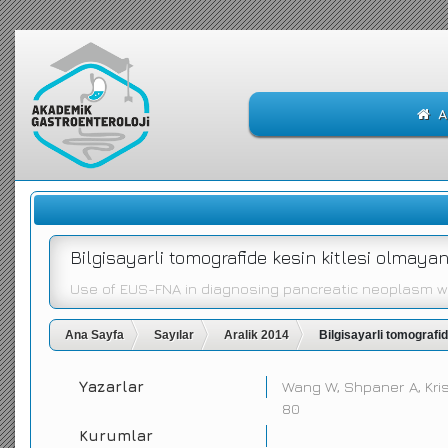
A
Bilgisayarli tomografide kesin kitlesi olmay
Use of EUS-FNA in diagnosing pancreatic neoplasm wi
Ana Sayfa
Sayılar
Aralik 2014
Bilgisayarli tomografi
Yazarlar
Wang W, Shpaner A, Kris
80
Kurumlar