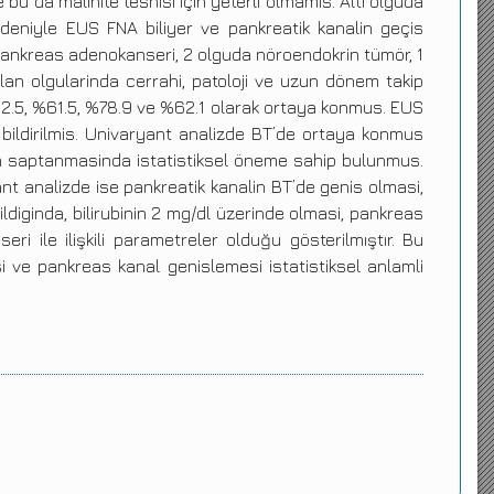
bu da malinite teshisi için yeterli olmamis. Alti olguda
nedeniyle EUS FNA biliyer ve pankreatik kanalin geçis
pankreas adenokanseri, 2 olguda nöroendokrin tümör, 1
lan olgularinda cerrahi, patoloji ve uzun dönem takip
 %62.5, %61.5, %78.9 ve %62.1 olarak ortaya konmus. EUS
bildirilmis. Univaryant analizde BT’de ortaya konmus
inin saptanmasinda istatistiksel öneme sahip bulunmus.
ant analizde ise pankreatik kanalin BT’de genis olmasi,
ldiginda, bilirubinin 2 mg/dl üzerinde olmasi, pankreas
i ile ilişkili parametreler olduğu gösterilmıştır. Bu
 ve pankreas kanal genislemesi istatistiksel anlamli