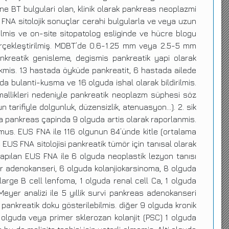
e BT bulgulari olan, klinik olarak pankreas neoplazmi
 FNA sitolojik sonuçlar cerahi bulgularla ve veya uzun
ilmis ve on-site sitopatolog esliginde ve hücre blogu
 gerçekleştirilmiş. MDBT’de 0.6-1.25 mm veya 2.5-5 mm
pankreatik genisleme, degismis pankreatik yapi olarak
ekmis. 13 hastada öyküde pankreatit, 6 hastada ailede
a bulanti-kusma ve 16 olguda ishal olarak bildirilmis.
mallikleri nedeniyle pankreatik neoplazm süphesi söz
tarifiyle dolgunluk, düzensizlik, atenuasyon…). 2. sik
ya pankreas çapinda 9 olguda artis olarak raporlanmis.
mus. EUS FNA ile 116 olgunun 84’ünde kitle (ortalama
S FNA sitolojisi pankreatik tümör için tanısal olarak
apılan EUS FNA ile 6 olguda neoplastik lezyon tanısı
r adenokanseri, 6 olguda kolanjiokarsinoma, 8 olguda
arge B cell lenfoma, 1 olguda renal cell Ca, 1 olguda
yer analizi ile 5 yıllik survi pankreas adenokanseri
nkreatik doku gösterilebilmis. diğer 9 olguda kronik
1 olguda veya primer sklerozan kolanjit (PSC) 1 olguda