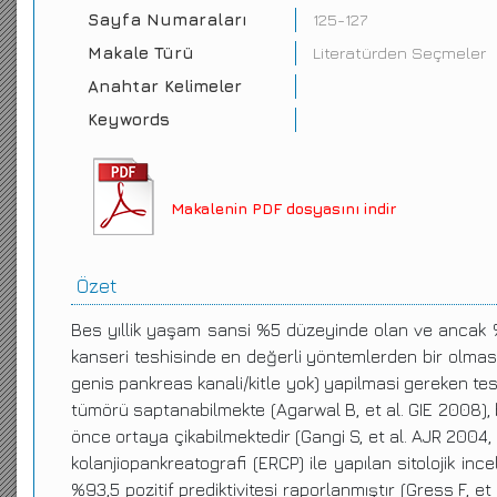
Sayfa Numaraları
125-127
Makale Türü
Literatürden Seçmeler
Anahtar Kelimeler
Keywords
Makalenin PDF dosyasını indir
Özet
Bes yıllik yaşam sansi %5 düzeyinde olan ve ancak %
kanseri teshisinde en değerli yöntemlerden bir olmasin
genis pankreas kanali/kitle yok) yapilmasi gereken tes
tümörü saptanabilmekte (Agarwal B, et al. GIE 2008), 
önce ortaya çikabilmektedir (Gangi S, et al. AJR 2004,
kolanjiopankreatografi (ERCP) ile yapılan sitolojik i
%93,5 pozitif prediktivitesi raporlanmıştır (Gress F, 