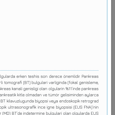
lgularda erken teshis son derece önemlidir. Pankreas
 tomografi (BT) bulgulari varliginda (fokal genisleme,
kreas kanali genisligi olan olgularin %11’inde pankreas
pankreatik kitle olmadan ve tümör gelisiminden aylarca
a, BT kilavuzlugunda biyopsi veya endoskopik retrograd
opik ultrasonografik ince igne biyopsisi (EUS FNA)’nin
tör (MD) BT’de indetermine bulgulari olan olgularda EUS