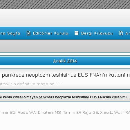
na Sayfa
Editörler Kurulu
Dergi Kılavuzu
Ar
Aralik 2014
an pankreas neoplazm teshisinde EUS FNA’nin kullanim
thout a definitive mass on CT
de kesin kitlesi olmayan pankreas neoplazm teshisinde EUS FNA’nin kullanimi...
hna SG, Ross WA, Bhutani MS, Tamm EP, Raju GS, Xiao L, Wolff RA