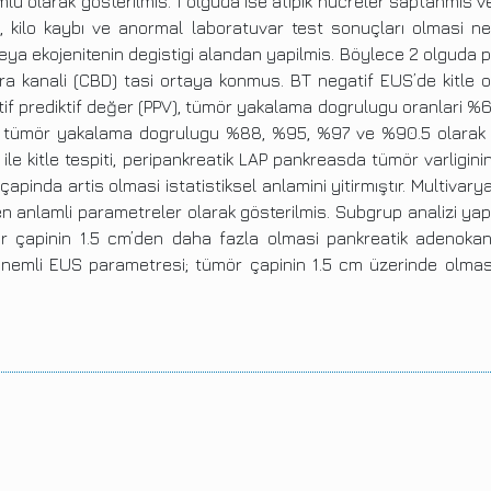
u olarak gösterilmis. 1 olguda ise atipik hücreler saptanmis ve 
lik, kilo kaybı ve anormal laboratuvar test sonuçları olmasi 
ya ekojenitenin degistigi alandan yapilmis. Böylece 2 olguda 
fra kanali (CBD) tasi ortaya konmus. BT negatif EUS’de kitle o
ozitif prediktif değer (PPV), tümör yakalama dogrulugu oranlari
PPV), tümör yakalama dogrulugu %88, %95, %97 ve %90.5 olarak 
S ile kitle tespiti, peripankreatik LAP pankreasda tümör varlig
pinda artis olmasi istatistiksel anlamini yitirmıştır. Multivary
en anlamli parametreler olarak gösterilmis. Subgrup analizi yapi
r çapinin 1.5 cm’den daha fazla olmasi pankreatik adenokanser
 önemli EUS parametresi; tümör çapinin 1.5 cm üzerinde olmasi