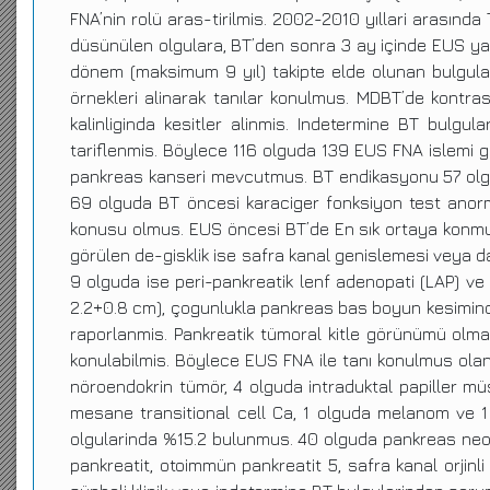
FNA’nin rolü aras-tirilmis. 2002-2010 yıllari arasın
düsünülen olgulara, BT’den sonra 3 ay içinde EUS yapi
dönem (maksimum 9 yıl) takipte elde olunan bulgularl
örnekleri alinarak tanılar konulmus. MDBT’de kontras
kalinliginda kesitler alinmis. Indetermine BT bulgul
tariflenmis. Böylece 116 olguda 139 EUS FNA islemi g
pankreas kanseri mevcutmus. BT endikasyonu 57 olguda 
69 olguda BT öncesi karaciger fonksiyon test anorma
konusu olmus. EUS öncesi BT’de En sık ortaya konmus o
görülen de-gisklik ise safra kanal genislemesi veya d
9 olguda ise peri-pankreatik lenf adenopati (LAP) v
2.2+0.8 cm), çogunlukla pankreas bas boyun kesiminde
raporlanmis. Pankreatik tümoral kitle görünümü olma
konulabilmis. Böylece EUS FNA ile tanı konulmus ola
nöroendokrin tümör, 4 olguda intraduktal papiller mü
mesane transitional cell Ca, 1 olguda melanom ve 1 
olgularinda %15.2 bulunmus. 40 olguda pankreas neop
pankreatit, otoimmün pankreatit 5, safra kanal orjinl