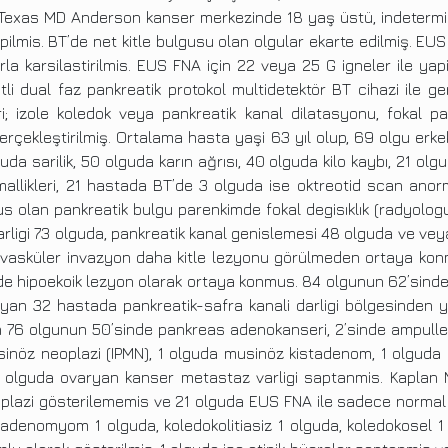
da Texas MD Anderson kanser merkezinde 18 yaş üstü, indetermin
lmis. BT’de net kitle bulgusu olan olgular ekarte edilmiş. EUS
a karsilastirilmis. EUS FNA için 22 veya 25 G igneler ile yap
tli dual faz pankreatik protokol multidetektör BT cihazi ile
ari; izole koledok veya pankreatik kanal dilatasyonu, fokal 
erçekleştirilmiş. Ortalama hasta yaşi 63 yıl olup, 69 olgu erk
sarilik, 50 olguda karın ağrısı, 40 olguda kilo kaybı, 21 olgud
llikleri, 21 hastada BT’de 3 olguda ise oktreotid scan anor
lan pankreatik bulgu parenkimde fokal degisıklık (radyologun 
arligi 73 olguda, pankreatik kanal genislemesi 48 olguda ve ve
e vasküler invazyon daha kitle lezyonu görülmeden ortaya kon
 hipoekoik lezyon olarak ortaya konmus. 84 olgunun 62’sinde EU
yan 32 hastada pankreatik-safra kanali darligi bölgesinden y
n 76 olgunun 50’sinde pankreas adenokanseri, 2’sinde ampulle
sinöz neoplazi (IPMN), 1 olguda musinöz kistadenom, 1 olguda l
olguda ovaryan kanser metastaz varligi saptanmis. Kaplan Me
lazi gösterilememis ve 21 olguda EUS FNA ile sadece normal pa
i adenomyom 1 olguda, koledokolitiasiz 1 olguda, koledokosel 