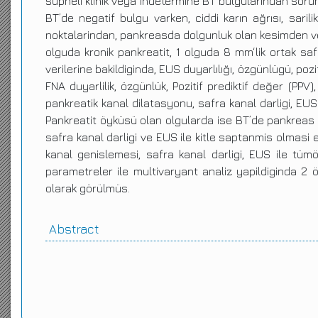
süpheli klinik veya indetermine BT bulgularindan soruml
BT’de negatif bulgu varken, ciddi karın ağrısı, sari
noktalarindan, pankreasda dolgunluk olan kesimden ve
olguda kronik pankreatit, 1 olguda 8 mm‘lik ortak sa
verilerine bakildiginda, EUS duyarlılığı, özgünlügü, p
FNA duyarlilik, özgünlük, Pozitif prediktif değer (
pankreatik kanal dilatasyonu, safra kanal darligi, EU
Pankreatit öyküsü olan olgularda ise BT’de pankreas ça
safra kanal darligi ve EUS ile kitle saptanmis olmasi 
kanal genislemesi, safra kanal darligi, EUS ile tümö
parametreler ile multivaryant analiz yapildiginda 2
olarak görülmüs.
Abstract