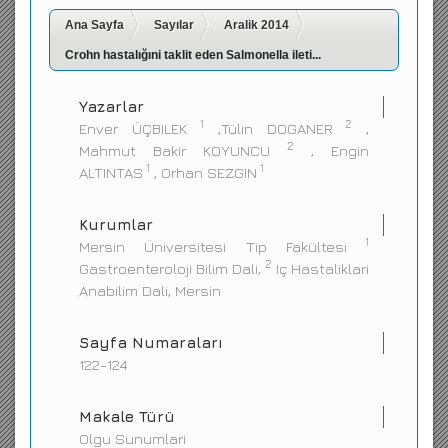
Ana Sayfa
İletişim
Sayılar
Aralik 2014
Crohn hastalığıni taklit eden Salmonella ileti...
Yazarlar
1
2
Enver ÜÇBILEK
,Tülin DOGANER
,
2
Mahmut Bakir KOYUNCU
, Engin
1
1
ALTINTAS
, Orhan SEZGIN
Kurumlar
1
Mersin Üniversitesi Tip Fakültesi
2
Gastroenteroloji Bilim Dali,
Iç Hastaliklari
Anabilim Dali, Mersin
Sayfa Numaraları
122-124
Makale Türü
Olgu Sunumlari