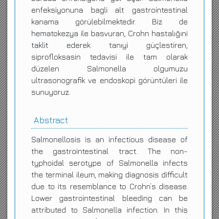
enfeksiyonuna bagli alt gastrointestinal
kanama görülebilmektedir. Biz de
hematokezya ile basvuran, Crohn hastalığıni
taklit ederek tanıyi güçlestiren,
siprofloksasin tedavisi ile tam olarak
düzelen Salmonella olgumuzu
ultrasonografik ve endoskopi görüntüleri ile
sunuyoruz.
Abstract
Salmonellosis is an infectious disease of
the gastrointestinal tract. The non-
typhoidal serotype of Salmonella infects
the terminal ileum, making diagnosis difficult
due to its resemblance to Crohn’s disease.
Lower gastrointestinal bleeding can be
attributed to Salmonella infection. In this