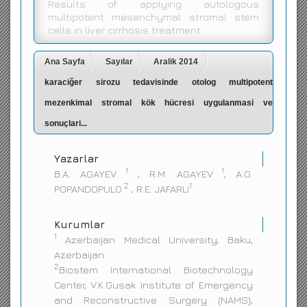
Results of applying autologous
multipotent mesenchymal stromal stem
İletişim
cells in liver cirrhosis treatment
Ana Sayfa
Sayılar
Aralik 2014
karaciğer sirozu tedavisinde otolog multipotent
mezenkimal stromal kök hücresi uygulanmasi ve
sonuçlari...
Yazarlar
1
1
B.A. AGAYEV
, R.M. AGAYEV
, A.G.
2
1
POPANDOPULO
, R.E. JAFARLI
Kurumlar
1
Azerbaijan Medical University, Baku,
Azerbaijan
2
Biostem International Biotechnology
Center, V.K.Gusak Institute of Emergency
and Reconstructive Surgery (NAMS),