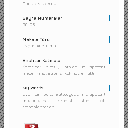
Donetsk, Ukraine
Sayfa Numaraları
89-95
Makale Türü
Özgün Arastirma
Anahtar Kelimeler
Karaciger sirozu, otolog multipotent
mezenkimal stromal kök hücre nakli
Keywords
Liver cirrhosis, autologous multipotent
mesencymal stromal stem cell
transplantation