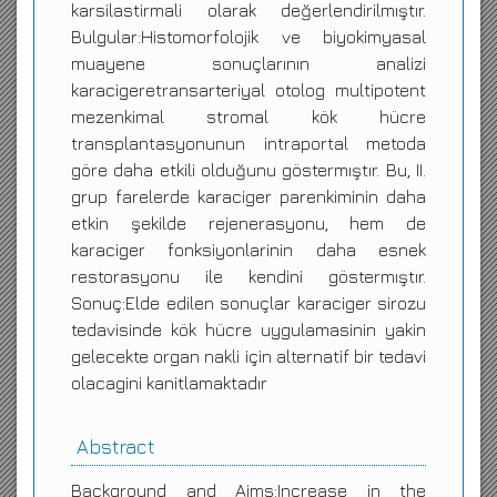
karsilastirmali olarak değerlendirilmıştır.
Bulgular:Histomorfolojik ve biyokimyasal
muayene sonuçlarının analizi
karacigeretransarteriyal otolog multipotent
mezenkimal stromal kök hücre
transplantasyonunun intraportal metoda
göre daha etkili olduğunu göstermıştır. Bu, II.
grup farelerde karaciger parenkiminin daha
etkin şekilde rejenerasyonu, hem de
karaciger fonksiyonlarinin daha esnek
restorasyonu ile kendini göstermıştır.
Sonuç:Elde edilen sonuçlar karaciger sirozu
tedavisinde kök hücre uygulamasinin yakin
gelecekte organ nakli için alternatif bir tedavi
olacagini kanitlamaktadır
Abstract
Background and Aims:Increase in the