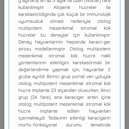
g agirlikta, en az 3 aylik ve üzeri (Wistar) fare
kullanilmıştır. Allojenik hücreler ile
karsilastirildiginda çok küçük bir immünolojik
uyumsuzluk olmasi nedeniyle otolog
multipotent mezenkimal stromal kök
hücreler bu deneyler için kullanilmıştır.
Deney hayvanlarinin hepsinde karaci-ger
sirozu modellenmıştır. Otolog multipotent
mezenkimal stromal kök hücre nakli
yöntemlerinin etkinligini karsilastirmali bir
değerlendirme yapmak için, hayvanlar 2
gruba ayrıldı. Birinci grup portal ven yoluyla
otolog multipotent mezenkimal stromal kök
hücre implante 23 siçandan olusurken; ikinci
grup (24 fare), ana karaciger arteri içine
otolog multipotent mezenkimal stromal kök
hücre implante edilen hayvanlari
içermekteydi. Tedavinin etkinligi karacigerin
morfo-fonksiyonel durumu temelinde