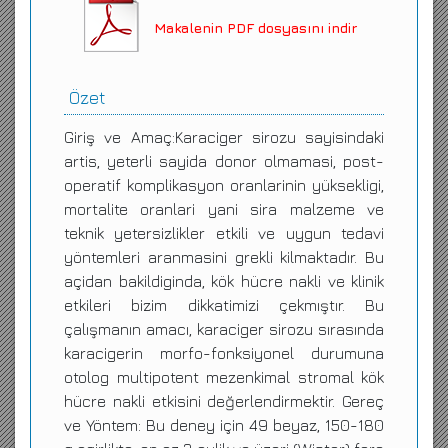
Makalenin PDF dosyasını indir
Özet
Giriş ve Amaç:Karaciger sirozu sayisindaki
artis, yeterli sayida donor olmamasi, post-
operatif komplikasyon oranlarinin yüksekligi,
mortalite oranlari yani sira malzeme ve
teknik yetersizlikler etkili ve uygun tedavi
yöntemleri aranmasini grekli kilmaktadır. Bu
açidan bakildiginda, kök hücre nakli ve klinik
etkileri bizim dikkatimizi çekmıştır. Bu
çalışmanın amacı, karaciger sirozu sırasında
karacigerin morfo-fonksiyonel durumuna
otolog multipotent mezenkimal stromal kök
hücre nakli etkisini değerlendirmektir. Gereç
ve Yöntem: Bu deney için 49 beyaz, 150-180