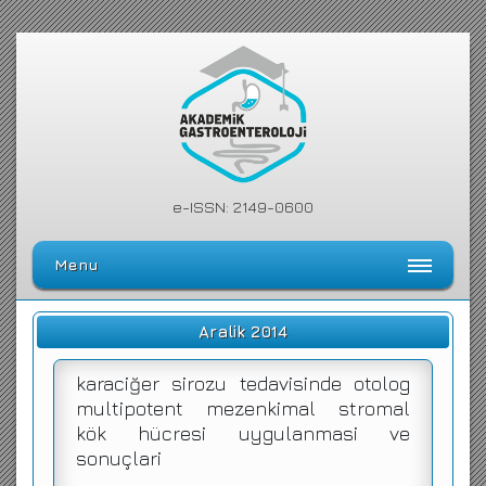
e-ISSN: 2149-0600
Menu
Ana Sayfa
Aralik 2014
Editörler Kurulu
karaciğer sirozu tedavisinde otolog
Dergi Kılavuzu
multipotent mezenkimal stromal
kök hücresi uygulanmasi ve
Arşiv
sonuçlari
Arama Yap