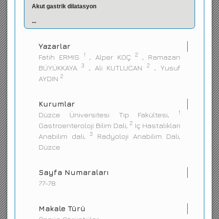
Akut gastrik dilatasyon
İletişim
...
Yazarlar
1
2
Fatih ERMIS
, Alper KOÇ
, Ramazan
3
2
BÜYÜKKAYA
, Ali KUTLUCAN
, Yusuf
2
AYDIN
Kurumlar
1
Düzce Üniversitesi Tip Fakültesi,
2
Gastroenteroloji Bilim Dali,
Iç Hastaliklari
3
Anabilim dali,
Radyoloji Anabilim Dali,
Düzce
Sayfa Numaraları
77-78
Makale Türü