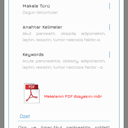
Makale Türü
Özgün Görüntüler
Anahtar Kelimeler
Akut panreatit, obezite, adiponektin,
leptin, resistin, tümör nekrozis faktör-α
Keywords
Acute pancreatitis, obesity, adiponectin,
leptin, resistin, tumor necrosis factor –α
Makalenin PDF dosyasını indir
Özet
Giriş ve Amaç:Akut pankreatitin şiddetli