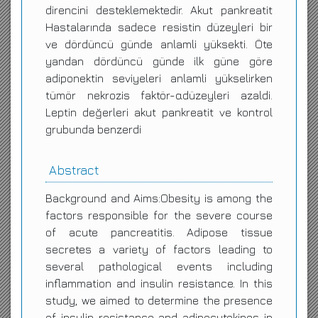
direncini desteklemektedir. Akut pankreatit
Hastalarında sadece resistin düzeyleri bir
ve dördüncü günde anlamli yüksekti. Öte
yandan dördüncü günde ilk güne göre
adiponektin seviyeleri anlamli yükselirken
tümör nekrozis faktör-αdüzeyleri azaldi.
Leptin değerleri akut pankreatit ve kontrol
grubunda benzerdi
Abstract
Background and Aims:Obesity is among the
factors responsible for the severe course
of acute pancreatitis. Adipose tissue
secretes a variety of factors leading to
several pathological events including
inflammation and insulin resistance. In this
study, we aimed to determine the presence
of insulin resistance and adipocytokines in