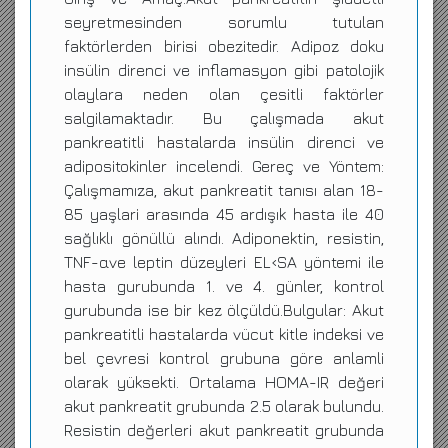
seyretmesinden sorumlu tutulan
faktörlerden birisi obezitedir. Adipoz doku
insülin direnci ve inflamasyon gibi patolojik
olaylara neden olan çesitli faktörler
salgilamaktadır. Bu çalışmada akut
pankreatitli hastalarda insülin direnci ve
adipositokinler incelendi. Gereç ve Yöntem:
Çalışmamıza, akut pankreatit tanısı alan 18-
85 yaşlari arasında 45 ardışık hasta ile 40
sağlıklı gönüllü alındı. Adiponektin, resistin,
TNF-αve leptin düzeyleri EL‹SA yöntemi ile
hasta gurubunda 1. ve 4. günler, kontrol
gurubunda ise bir kez ölçüldü.Bulgular: Akut
pankreatitli hastalarda vücut kitle indeksi ve
bel çevresi kontrol grubuna göre anlamli
olarak yüksekti. Ortalama HOMA-IR değeri
akut pankreatit grubunda 2.5 olarak bulundu.
Resistin değerleri akut pankreatit grubunda