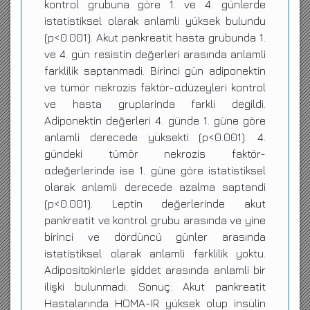
kontrol grubuna göre 1. ve 4. günlerde
istatistiksel olarak anlamli yüksek bulundu
(p<0.001). Akut pankreatit hasta grubunda 1.
ve 4. gün resistin değerleri arasında anlamli
farklilik saptanmadi. Birinci gün adiponektin
ve tümör nekrozis faktör-αdüzeyleri kontrol
ve hasta gruplarinda farkli degildi.
Adiponektin değerleri 4. günde 1. güne göre
anlamli derecede yüksekti (p<0.001). 4.
gündeki tümör nekrozis faktör-
αdeğerlerinde ise 1. güne göre istatistiksel
olarak anlamli derecede azalma saptandi
(p<0.001). Leptin değerlerinde akut
pankreatit ve kontrol grubu arasında ve yine
birinci ve dördüncü günler arasında
istatistiksel olarak anlamli farklilik yoktu.
Adipositokinlerle şiddet arasında anlamli bir
ilişki bulunmadı. Sonuç: Akut pankreatit
Hastalarında HOMA-IR yüksek olup insülin