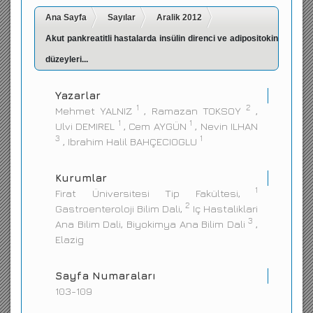
Ana Sayfa
İletişim
Sayılar
Aralik 2012
Akut pankreatitli hastalarda insülin direnci ve adipositokin
düzeyleri...
Yazarlar
1
2
Mehmet YALNIZ
, Ramazan TOKSOY
,
1
1
Ulvi DEMIREL
, Cem AYGÜN
, Nevin ILHAN
3
1
, Ibrahim Halil BAHÇECIOGLU
Kurumlar
1
Firat Üniversitesi Tip Fakültesi,
2
Gastroenteroloji Bilim Dali,
Iç Hastaliklari
3
Ana Bilim Dali, Biyokimya Ana Bilim Dali
,
Elazig
Sayfa Numaraları
103-109