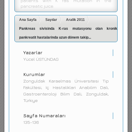
patients with K ras mutation in the
pancreatic juice.
İletişim
Ana Sayfa
Sayılar
Aralik 2011
Pankreas sivisinda K-ras mutasyonu olan kronik
pankreatit hastalarinda uzun dönem takip...
Yazarlar
Yücel ÜSTÜNDAG
Kurumlar
Zonguldak Karaelmas Üniversitesi Tip
Fakültesi, Iç Hastaliklari Anabilim Dali,
Gastroenteroloji Bilim Dali, Zonguldak,
Türkiye
Sayfa Numaraları
135-136