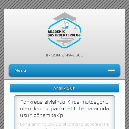
e-ISSN: 2149-0600
Menu
Ana Sayfa
Aralik 2011
Editörler Kurulu
Pankreas sivisinda K-ras mutasyonu
Dergi Kılavuzu
olan kronik pankreatit hastalarinda
uzun dönem takip
Arşiv
Long term follow up of chronic pancreatitis
Arama Yap