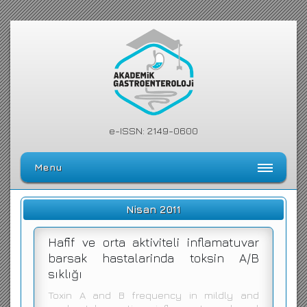
e-ISSN: 2149-0600
Menu
Ana Sayfa
Nisan 2011
Editörler Kurulu
Hafif ve orta aktiviteli inflamatuvar
Dergi Kılavuzu
barsak hastalarinda toksin A/B
sıklığı
Arşiv
Toxin A and B frequency in mildly and
Arama Yap