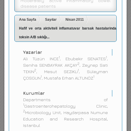
moderately active inflammatory bowel
disease patients
İletişim
Ana Sayfa
Sayılar
Nisan 2011
Hafif ve orta aktiviteli inflamatuvar barsak hastalarinda
toksin A/B sıklığı...
Yazarlar
1
1
Ali Tüzün INCE
, Ebubekir SENATES
,
2
Seniha SENBAYRAK AKÇAY
, Zeynep Sati
2
1
TEKIN
, Mesut SEZIKLI
, Süleyman
1
1
ÇOSGUN
, Mustafa Erhan ALTUNÖZ
Kurumlar
Departments of
1
Gastroenterohepatology Clinic,
2
Microbiology Unit, Haydarpasa Numune
Education and Research Hospital,
Istanbul