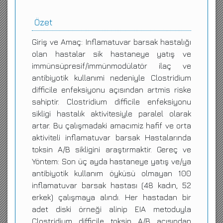
Özet
Giriş ve Amaç: Inflamatuvar barsak hastalığı
olan hastalar sik hastaneye yatış ve
immünsüpresif/immünmodülatör ilaç ve
antibiyotik kullanımi nedeniyle Clostridium
difficile enfeksiyonu açısından artmis riske
sahiptir. Clostridium difficile enfeksiyonu
sikligi hastalık aktivitesiyle paralel olarak
artar. Bu çalışmadaki amacımiz hafif ve orta
aktiviteli inflamatuvar barsak Hastalarında
toksin A/B sikligini araştırmaktir. Gereç ve
Yöntem: Son üç ayda hastaneye yatış ve/ya
antibiyotik kullanım öyküsü olmayan 100
inflamatuvar barsak hastası (48 kadın, 52
erkek) çalışmaya alındı. Her hastadan bir
adet diski örneği alinip EIA metoduyla
Clostridium difficile toksin A/B açısından