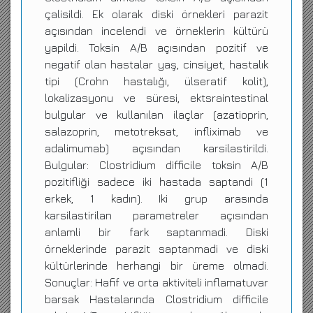
çalisildi. Ek olarak diski örnekleri parazit
açısından incelendi ve örneklerin kültürü
yapildi. Toksin A/B açısından pozitif ve
negatif olan hastalar yaş, cinsiyet, hastalık
tipi (Crohn hastalığı, ülseratif kolit),
lokalizasyonu ve süresi, ektsraintestinal
bulgular ve kullanılan ilaçlar (azatioprin,
salazoprin, metotreksat, infliximab ve
adalimumab) açısından karsilastirildi.
Bulgular: Clostridium difficile toksin A/B
pozitifliği sadece iki hastada saptandi (1
erkek, 1 kadın). Iki grup arasında
karsilastirilan parametreler açısından
anlamli bir fark saptanmadi. Diski
örneklerinde parazit saptanmadi ve diski
kültürlerinde herhangi bir üreme olmadi.
Sonuçlar: Hafif ve orta aktiviteli inflamatuvar
barsak Hastalarında Clostridium difficile