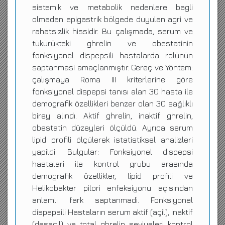
sistemik ve metabolik nedenlere bagli
olmadan epigastrik bölgede duyulan agri ve
rahatsizlik hissidir. Bu çalışmada, serum ve
tükürükteki ghrelin ve obestatinin
fonksiyonel dispepsili hastalarda rolünün
saptanmasi amaçlanmıştır. Gereç ve Yöntem:
çalışmaya Roma III kriterlerine göre
fonksiyonel dispepsi tanısı alan 30 hasta ile
demografik özellikleri benzer olan 30 sağlıklı
birey alındı. Aktif ghrelin, inaktif ghrelin,
obestatin düzeyleri ölçüldü. Ayrıca serum
lipid profili ölçülerek istatistiksel analizleri
yapildi. Bulgular: Fonksiyonel dispepsi
hastalari ile kontrol grubu arasında
demografik özellikler, lipid profili ve
Helikobakter pilori enfeksiyonu açısından
anlamli fark saptanmadi. Fonksiyonel
dispepsili Hastaların serum aktif (açil), inaktif
(desaçil) ve total ghrelin seviyeleri kontrol