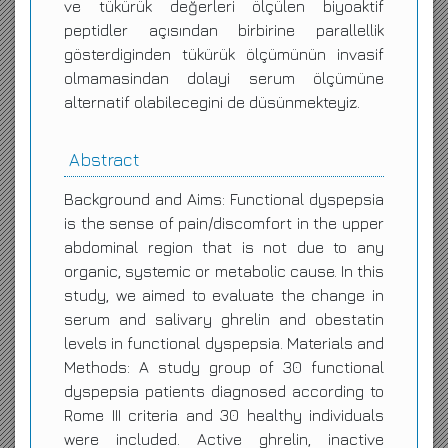
ve tükürük değerleri ölçülen biyoaktif
peptidler açısından birbirine parallellik
gösterdiginden tükürük ölçümünün invasif
olmamasindan dolayi serum ölçümüne
alternatif olabilecegini de düsünmekteyiz.
Abstract
Background and Aims: Functional dyspepsia
is the sense of pain/discomfort in the upper
abdominal region that is not due to any
organic, systemic or metabolic cause. In this
study, we aimed to evaluate the change in
serum and salivary ghrelin and obestatin
levels in functional dyspepsia. Materials and
Methods: A study group of 30 functional
dyspepsia patients diagnosed according to
Rome III criteria and 30 healthy individuals
were included. Active ghrelin, inactive