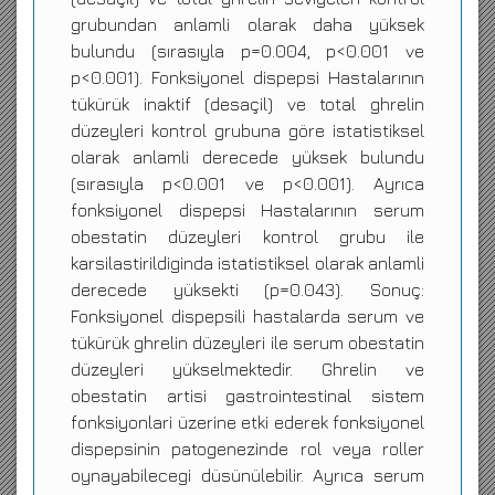
grubundan anlamli olarak daha yüksek
bulundu (sırasıyla p=0.004, p<0.001 ve
p<0.001). Fonksiyonel dispepsi Hastalarının
tükürük inaktif (desaçil) ve total ghrelin
düzeyleri kontrol grubuna göre istatistiksel
olarak anlamli derecede yüksek bulundu
(sırasıyla p<0.001 ve p<0.001). Ayrıca
fonksiyonel dispepsi Hastalarının serum
obestatin düzeyleri kontrol grubu ile
karsilastirildiginda istatistiksel olarak anlamli
derecede yüksekti (p=0.043). Sonuç:
Fonksiyonel dispepsili hastalarda serum ve
tükürük ghrelin düzeyleri ile serum obestatin
düzeyleri yükselmektedir. Ghrelin ve
obestatin artisi gastrointestinal sistem
fonksiyonlari üzerine etki ederek fonksiyonel
dispepsinin patogenezinde rol veya roller
oynayabilecegi düsünülebilir. Ayrıca serum