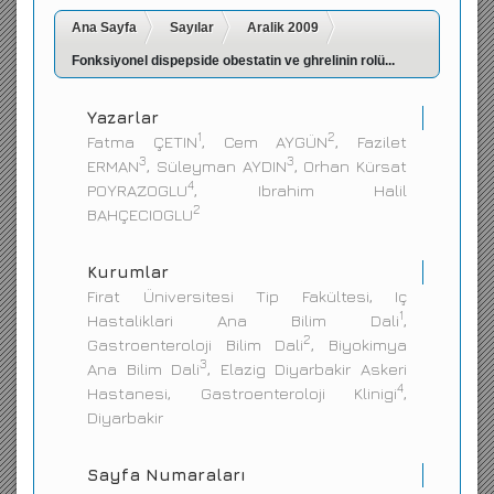
Ana Sayfa
İletişim
Sayılar
Aralik 2009
Fonksiyonel dispepside obestatin ve ghrelinin rolü...
Yazarlar
1
2
Fatma ÇETIN
, Cem AYGÜN
, Fazilet
3
3
ERMAN
, Süleyman AYDIN
, Orhan Kürsat
4
POYRAZOGLU
, Ibrahim Halil
2
BAHÇECIOGLU
Kurumlar
Firat Üniversitesi Tip Fakültesi, Iç
1
Hastaliklari Ana Bilim Dali
,
2
Gastroenteroloji Bilim Dali
, Biyokimya
3
Ana Bilim Dali
, Elazig Diyarbakir Askeri
4
Hastanesi, Gastroenteroloji Klinigi
,
Diyarbakir
Sayfa Numaraları