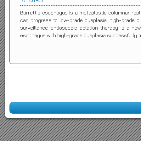
Abstract
Barrett’s esophagus is a metaplastic columnar rep
can progress to low-grade dysplasia, high-grade dy
surveillance, endoscopic ablation therapy is a ne
esophagus with high-grade dysplasia successfully t