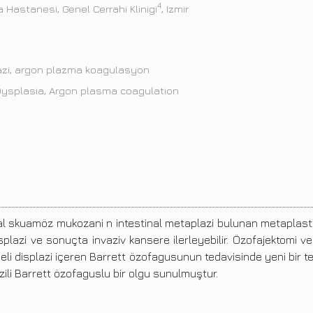
4
a Hastanesi, Genel Cerrahi Klinigi
, Izmir
lazi, argon plazma koagulasyon
Dysplasia, Argon plasma coagulation
skuamöz mukozani n intestinal metaplazi bulunan metaplastik 
plazi ve sonuçta invaziv kansere ilerleyebilir. Özofajektomi ve
li displazi içeren Barrett özofagusunun tedavisinde yeni bir 
azili Barrett özofaguslu bir olgu sunulmuştur.