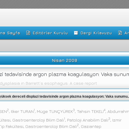
na Sayfa
Editörler Kurulu
Dergi Kılavuzu
Ar
Nisan 2008
azi tedavisinde argon plazma koagulasyon: Vaka sunu
dysplasia in Barrett’s esophagus: A case report
yüksek dereceli displazi tedavisinde argon plazma koagulasyon: Vaka sunumu..
2
1
3
4
LSEN
, Ilker TURAN
, Müge TUNÇYÜREK
, Tahsin TEKELI
, Abdurrah
1
3
ltesi, Gastroenteroloji Bilim Dali
, Patoloji Anabilim Dali
, Izmir
2
ip Fakültesi, Gastroenteroloji Bilim Dali
, Gaziantep