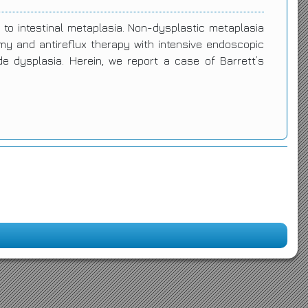
o intestinal metaplasia. Non-dysplastic metaplasia
my and antireflux therapy with intensive endoscopic
e dysplasia. Herein, we report a case of Barrett’s