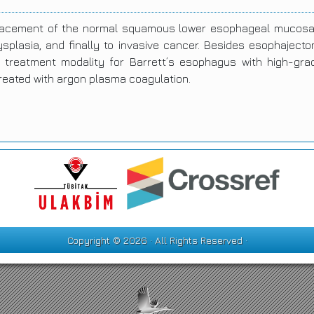
lacement of the normal squamous lower esophageal mucosa t
splasia, and finally to invasive cancer. Besides esophajecto
w treatment modality for Barrett’s esophagus with high-grad
reated with argon plasma coagulation.
Copyright © 2026 · All Rights Reserved ·