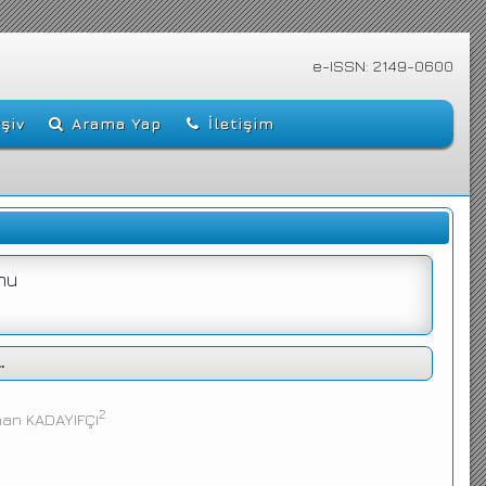
e-ISSN: 2149-0600
şiv
Arama Yap
İletişim
mu
.
2
man KADAYIFÇI