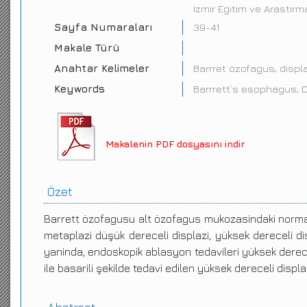
Izmir Egitim ve Arastirm
Sayfa Numaraları
39-41
Makale Türü
Anahtar Kelimeler
Barrret özofagus, disp
Keywords
Barrrett’s esophagus, 
Makalenin PDF dosyasını indir
Özet
Barrett özofagusu alt özofagus mukozasindaki normal 
metaplazi düşük dereceli displazi, yüksek dereceli dis
yaninda, endoskopik ablasyon tedavileri yüksek derece
ile basarili şekilde tedavi edilen yüksek dereceli displ