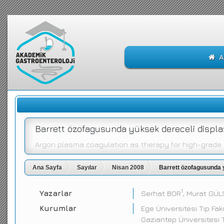
A
Barrett özofagusunda yüksek dereceli displ
Argon plasma coagulation as therapy for high-grade 
Ana Sayfa
Sayılar
Nisan 2008
Barrett özofagusunda 
1
Yazarlar
Serhat BOR
, Murat GÜ
Kurumlar
Ege Üniversitesi Tip Fakü
Gaziantep Üniversitesi T