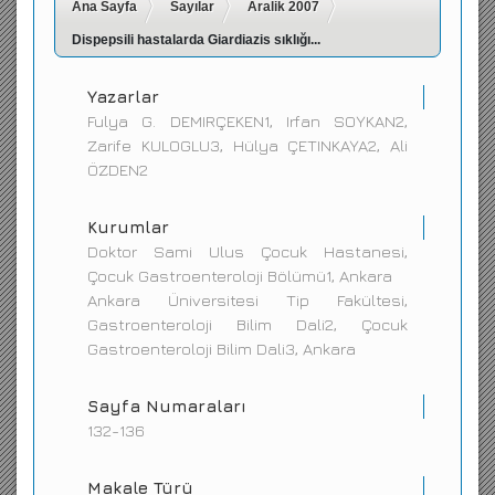
Ana Sayfa
Sayılar
Aralik 2007
İletişim
Dispepsili hastalarda Giardiazis sıklığı...
Yazarlar
Fulya G. DEMIRÇEKEN1, Irfan SOYKAN2,
Zarife KULOGLU3, Hülya ÇETINKAYA2, Ali
ÖZDEN2
Kurumlar
Doktor Sami Ulus Çocuk Hastanesi,
Çocuk Gastroenteroloji Bölümü1, Ankara
Ankara Üniversitesi Tip Fakültesi,
Gastroenteroloji Bilim Dali2, Çocuk
Gastroenteroloji Bilim Dali3, Ankara
Sayfa Numaraları
132-136
Makale Türü