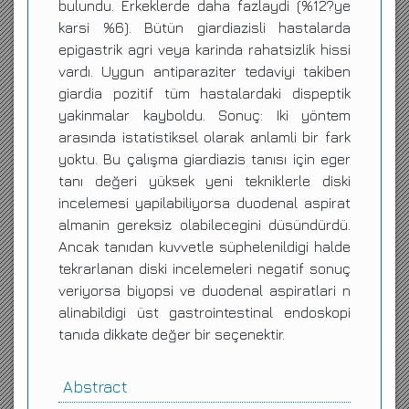
bulundu. Erkeklerde daha fazlaydi (%12?ye
karsi %6). Bütün giardiazisli hastalarda
epigastrik agri veya karinda rahatsizlik hissi
vardı. Uygun antiparaziter tedaviyi takiben
giardia pozitif tüm hastalardaki dispeptik
yakinmalar kayboldu. Sonuç: Iki yöntem
arasında istatistiksel olarak anlamli bir fark
yoktu. Bu çalışma giardiazis tanısı için eger
tanı değeri yüksek yeni tekniklerle diski
incelemesi yapilabiliyorsa duodenal aspirat
almanin gereksiz olabilecegini düsündürdü.
Ancak tanıdan kuvvetle süphelenildigi halde
tekrarlanan diski incelemeleri negatif sonuç
veriyorsa biyopsi ve duodenal aspiratlari n
alinabildigi üst gastrointestinal endoskopi
tanıda dikkate değer bir seçenektir.
Abstract