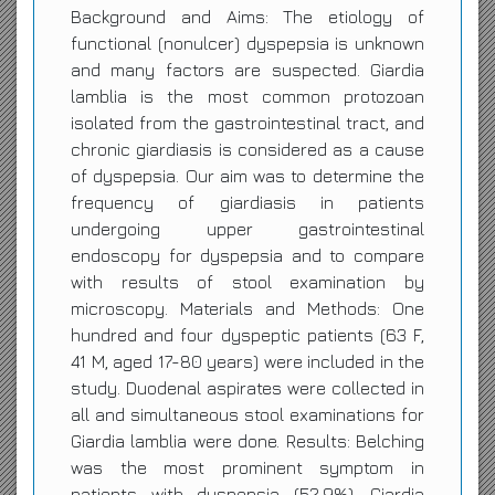
Background and Aims: The etiology of
functional (nonulcer) dyspepsia is unknown
and many factors are suspected. Giardia
lamblia is the most common protozoan
isolated from the gastrointestinal tract, and
chronic giardiasis is considered as a cause
of dyspepsia. Our aim was to determine the
frequency of giardiasis in patients
undergoing upper gastrointestinal
endoscopy for dyspepsia and to compare
with results of stool examination by
microscopy. Materials and Methods: One
hundred and four dyspeptic patients (63 F,
41 M, aged 17-80 years) were included in the
study. Duodenal aspirates were collected in
all and simultaneous stool examinations for
Giardia lamblia were done. Results: Belching
was the most prominent symptom in
patients with dyspepsia (52.9%). Giardia