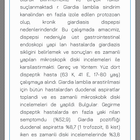
suçlanmaktadi r. Giardia lamblia sindirim
kanalindan en fazla izole edilen protozoan
olup, kronik giardiasis dispepsi
nedenlerindendir. Bu çalışmada amacımiz,
dispepsi nedeniyle üst gastrointestinal
endoskopi yapi lan hastalarda giardiazis
sikligini belirlemek ve sonuçları es zamanli
yapılan mikroskopik diski incelemeleri ile
karsilastirmakti. Gereç ve Yöntem: Yüz dört
dispeptik hasta (63 K, 41 E, 17-80 yaş)
çalışmaya alındı. Giardia lamblia arastirilmasi
için bütün hastalardan duodenal aspiratlar
toplandi ve es zamanli mikroskobik diski
incelemeleri de yapildi. Bulgular: Gegirme
dispeptik hastalarda en fazla yaki nilan
semptomdu (%52,9). Giardia pozitifliği
duodenal aspiratta %8,7 (1 trofozoit, 8 kist)
iken es zamanli diski incelemelerinde %3,8