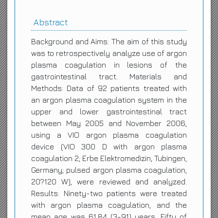
Abstract
Background and Aims: The aim of this study
was to retrospectively analyze use of argon
plasma coagulation in lesions of the
gastrointestinal tract. Materials and
Methods: Data of 92 patients treated with
an argon plasma coagulation system in the
upper and lower gastrointestinal tract
between May 2005 and November 2006,
using a VIO argon plasma coagulation
device (VIO 300 D with argon plasma
coagulation 2; Erbe Elektromedizin, Tubingen,
Germany; pulsed argon plasma coagulation,
20?120 W), were reviewed and analyzed.
Results: Ninety-two patients were treated
with argon plasma coagulation, and the
mean age was 61.84 (3-91) years. Fifty of