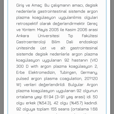
Giriş ve Amaç: Bu çalışmanın amacı, degisik
nedenlerle gastrointestinal sistemde argon
plazma koagülasyon uygulanilmis olgulari
retrospektif olarak değerlendirmektir. Gereç
ve Yöntem: Mayis 2005 ile Kasim 2006 arasi
Ankara Üniversitesi Tıp Fakültesi
Gastroenteroloji Bilim Dali endoskopi
ünitesinde üst ve alt gastrointesinal
sistemde degisik nedenlerle argon plazma
koagülasyon uygulanan 92 hastanın (VIO
300 D with argon plazma koagülasyon 2;
Erbe Elektromedizin, Tubingen, Germany;
pulsed argon plasma coagulation, 20?120
W) verileri değerlendirildi. Bulgular: Argon
plazma koagülasyon uygulanan 92 olgunun
ortalama yaşi 61.94 (3-91 yaş arasi) idi. 50
olgu erkek (%54.3), 42 olgu (%45.7) kadındi.
92 olguya toplam 155 seans (ortalama 1.68