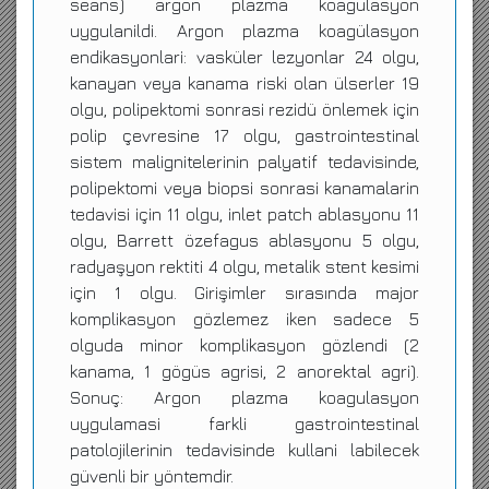
seans) argon plazma koagülasyon
uygulanildi. Argon plazma koagülasyon
endikasyonlari: vasküler lezyonlar 24 olgu,
kanayan veya kanama riski olan ülserler 19
olgu, polipektomi sonrasi rezidü önlemek için
polip çevresine 17 olgu, gastrointestinal
sistem malignitelerinin palyatif tedavisinde,
polipektomi veya biopsi sonrasi kanamalarin
tedavisi için 11 olgu, inlet patch ablasyonu 11
olgu, Barrett özefagus ablasyonu 5 olgu,
radyaşyon rektiti 4 olgu, metalik stent kesimi
için 1 olgu. Girişimler sırasında major
komplikasyon gözlemez iken sadece 5
olguda minor komplikasyon gözlendi (2
kanama, 1 gögüs agrisi, 2 anorektal agri).
Sonuç: Argon plazma koagulasyon
uygulamasi farkli gastrointestinal
patolojilerinin tedavisinde kullani labilecek
güvenli bir yöntemdir.