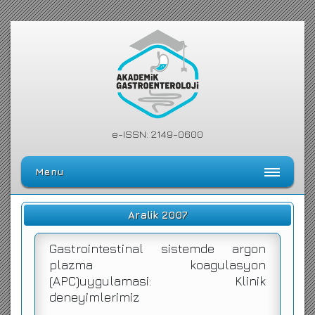
e-ISSN: 2149-0600
Menu
Ana Sayfa
Aralik 2007
Editörler Kurulu
Gastrointestinal sistemde argon
Dergi Kılavuzu
plazma koagulasyon
(APC)uygulamasi: Klinik
Arşiv
deneyimlerimiz
Arama Yap