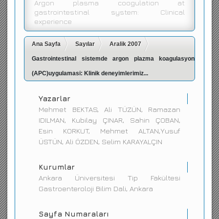
Argon plasma coogulation at
gastrointestinal system: Clinical
İletişim
experience
Ana Sayfa
Sayılar
Aralik 2007
Gastrointestinal sistemde argon plazma koagulasyon
(APC)uygulamasi: Klinik deneyimlerimiz...
Yazarlar
Mehmet BEKTAS, Ali TÜZÜN, Ramazan
IDILMAN, Kubilay ÇINAR, Sahin ÇOBAN,
Esin KORKUT, Mehmet ALTAN,Yusuf
ÜSTÜN, Ali ÖZDEN, Selim KARAYALÇIN
Kurumlar
Ankara Üniversitesi Tip Fakültesi
Gastroenteroloji Bilim Dali, Ankara
Sayfa Numaraları