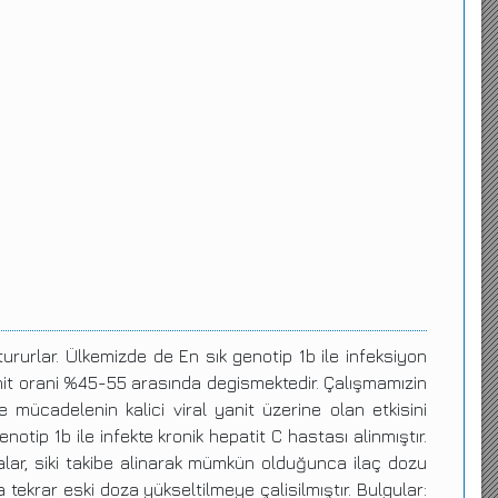
ururlar. Ülkemizde de En sık genotip 1b ile infeksiyon
 yanit orani %45-55 arasında degismektedir. Çalışmamızin
e mücadelenin kalici viral yanit üzerine olan etkisini
tip 1b ile infekte kronik hepatit C hastası alinmıştır.
talar, siki takibe alinarak mümkün olduğunca ilaç dozu
ekrar eski doza yükseltilmeye çalisilmıştır. Bulgular: