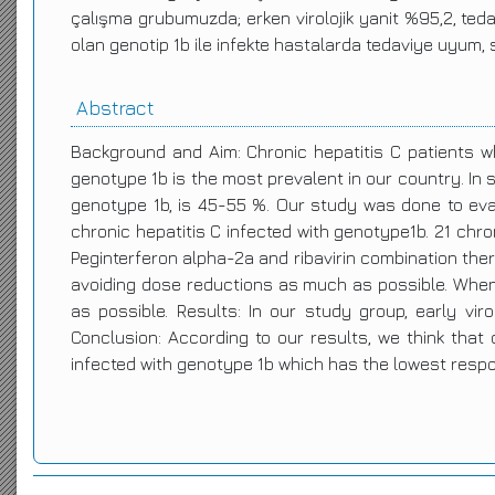
çalışma grubumuzda; erken virolojik yanit %95,2, tedav
olan genotip 1b ile infekte hastalarda tedaviye uyum, s
Abstract
Background and Aim: Chronic hepatitis C patients w
genotype 1b is the most prevalent in our country. In s
genotype 1b, is 45-55 %. Our study was done to eval
chronic hepatitis C infected with genotype1b. 21 chro
Peginterferon alpha-2a and ribavirin combination ther
avoiding dose reductions as much as possible. When
as possible. Results: In our study group, early 
Conclusion: According to our results, we think that
infected with genotype 1b which has the lowest respon