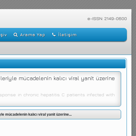
e-ISSN: 2149-0600
şiv
Arama Yap
İletişim
ileriyle mücadelenin kalıcı viral yanit üzerine
sponse in chronic hepatitis C patients infected with
le mücadelenin kalıcı viral yanit üzerine...