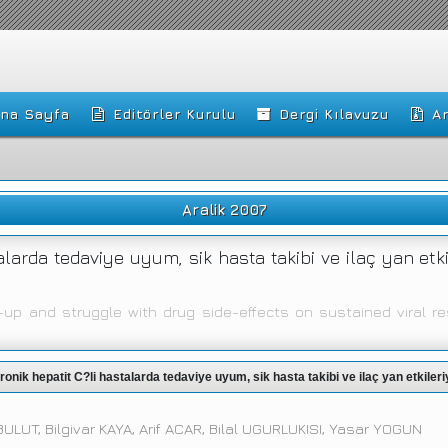
na Sayfa
Editörler Kurulu
Dergi Kılavuzu
Ar
Aralik 2007
talarda tedaviye uyum, sik hasta takibi ve ilaç yan etk
w-up and struggle with drug side-effects on sustained viral re
kronik hepatit C?li hastalarda tedaviye uyum, sik hasta takibi ve ilaç yan etkileriy
ULUT, Bilgivar KAYA, Arif ACAR, Bilal UGURLUKISI, Yasar YOGUN