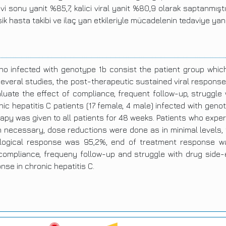
i sonu yanit %85,7, kalici viral yanit %80,9 olarak saptanmıştı
ik hasta takibi ve ilaç yan etkileriyle mücadelenin tedaviye yan
ho infected with genotype 1b consist the patient group which
everal studies, the post-therapeutic sustained viral response r
uate the effect of compliance, frequent follow-up, struggle w
nic hepatitis C patients (17 female, 4 male) infected with geno
apy was given to all patients for 48 weeks. Patients who expe
 necessary, dose reductions were done as in minimal levels,
virological response was 95,2%, end of treatment response 
 compliance, frequeny follow-up and struggle with drug side-
se in chronic hepatitis C.