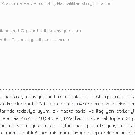
rastirma Hastanesi, 4. Iç Hastaliklari Klinigi, Istanbul
ik hepatit C, genotip 1b, tedaviye uyum
titis C, genotype 1b, compliance
?li hastalar, tedaviye yaniti en düşük olan hasta grubunu olust
kte kronik hepatit C?li Hastaların tedavisi sonrasi kalici viral
arında tedaviye uyum, sik hasta takibi ve ilaç yan etkileriyl
laması 48,48 ± 10,54 olan, 17?si kadın 4?ü erkek toplam 21 geno
rin tedavisi uygulanmıştır. Ilaçlara bagli yan etki gelişen has
e bu mümkün olduğunca minimum düzeyde yapilarak her firsatta t