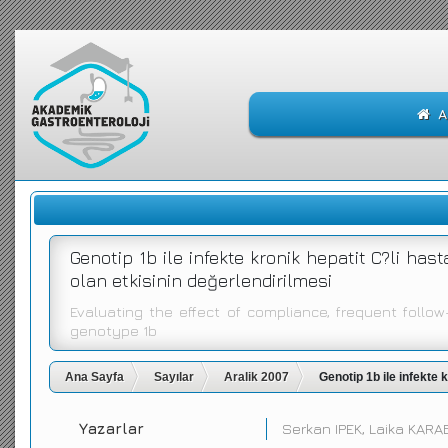
A
Genotip 1b ile infekte kronik hepatit C?li has
olan etkisinin değerlendirilmesi
Evaluating the effect of compliance, frequent follo
genotype 1b
Ana Sayfa
Sayılar
Aralik 2007
Genotip 1b ile infekte 
Yazarlar
Serkan IPEK, Laika KARAB