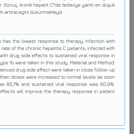
r. Sonuç; kronik hepatit C?de tedaviye yaniti en düşük
iti artiracagini düsünmekteyiz.
 has the lowest response to therapy. Infection with
ate of the chronic hepatitis C patients, infected with
ith drug side effects to sustained viral response in
type 1b were taken in this study. Material and Method:
rienced drug side effect were taken in close follow-up
 then doses were increased to normal levels as soon
was 85,7% and sustained viral response was 80,9%.
effects will improve the therapy response in patient