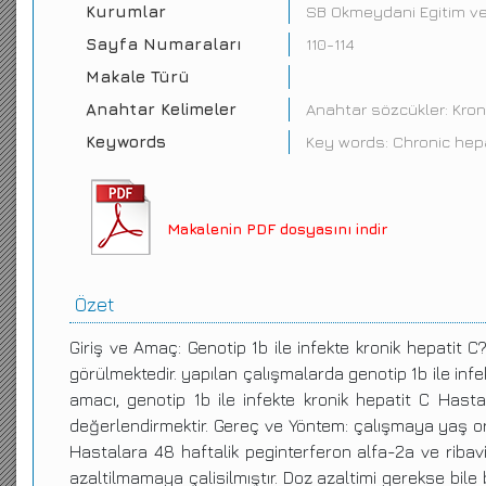
Kurumlar
SB Okmeydani Egitim ve A
Sayfa Numaraları
110-114
Makale Türü
Anahtar Kelimeler
Anahtar sözcükler: Kron
Keywords
Key words: Chronic hepa
Makalenin PDF dosyasını indir
Özet
Giriş ve Amaç: Genotip 1b ile infekte kronik hepatit C
görülmektedir. yapılan çalışmalarda genotip 1b ile infe
amacı, genotip 1b ile infekte kronik hepatit C Hastal
değerlendirmektir. Gereç ve Yöntem: çalışmaya yaş orta
Hastalara 48 haftalik peginterferon alfa-2a ve ribavi
azaltilmamaya çalisilmıştır. Doz azaltimi gerekse bil