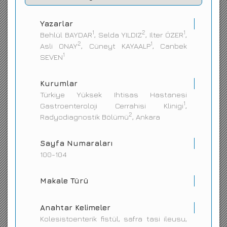
İletişim
Yazarlar
1
2
1
Behlül BAYDAR
, Selda YILDIZ
, Ilter ÖZER
,
2
1
Asli ONAY
, Cüneyt KAYAALP
, Canbek
1
SEVEN
Kurumlar
Türkiye Yüksek Ihtisas Hastanesi
1
Gastroenteroloji Cerrahisi Klinigi
,
2
Radyodiagnostik Bölümü
, Ankara
Sayfa Numaraları
100-104
Makale Türü
Anahtar Kelimeler
Kolesistoenterik fistül, safra tasi ileusu,