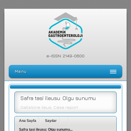
e-ISSN: 2149-0600
Menu
Ana Sayfa
Editörler Kurulu
Safra tasi ileusu: Olgu sunumu
Dergi Kılavuzu
Gallstone ileus: Case report
Arşiv
Ana Sayfa
Sayılar
Arama Yap
Safra tasi ileusu: Olgu sunumu...