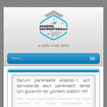
e-ISSN: 2149-0600
Menu
Ana Sayfa
Editörler Kurulu
Serum pankreatik elastaz-1, acil
servislerde akut pankreatit tanisi
Dergi Kılavuzu
için güvenilir bir yöntem olabilir mi?
Arşiv
Can serum pancreatic elastase-1 be safe
method for acute pancreatitis in
Arama Yap