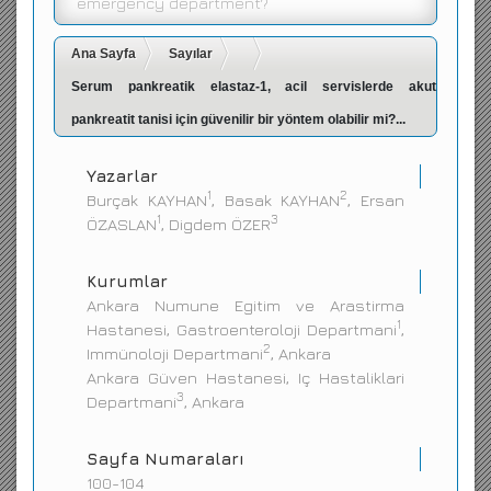
emergency department?
İletişim
Ana Sayfa
Sayılar
Serum pankreatik elastaz-1, acil servislerde akut
pankreatit tanisi için güvenilir bir yöntem olabilir mi?...
Yazarlar
1
2
Burçak KAYHAN
, Basak KAYHAN
, Ersan
1
3
ÖZASLAN
, Digdem ÖZER
Kurumlar
Ankara Numune Egitim ve Arastirma
1
Hastanesi, Gastroenteroloji Departmani
,
2
Immünoloji Departmani
, Ankara
Ankara Güven Hastanesi, Iç Hastaliklari
3
Departmani
, Ankara
Sayfa Numaraları
100-104