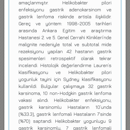
amaçlanmıştır. Helikobakter pilori
enfeksiyonu gastrik adenokarsinom ve
gastrik lenfoma riskinde artisla ilişkilidir.
Gereç ve yöntem: 1998-2005 tarihleri
arasında Ankara Egitim ve araştırma
Hastanesi 2. ve 5. Genel Cerrahi Klinikleri’nde
malignite nedeniyle total ve subtotal mide
rezeksiyonu yapılan 42 hastanın gastrik
spesimenleri retrospektif olarak tekrar
incelendi. Histolojik değerlendirme Lauren’s
klasifikasyonu ve Helikobakter pilori
yogunluk tayini için Sydney klasifikasyonu
kullanildi. Bulgular: çalışmaya 32 gastrik
karsinoma, 10 non-Hodgkin gastrik lenfoma
vakasi alındı. Helikobakter enfeksiyonu;
gastrik karsinomlu Hastaların 10’unda
(%33.3), gastrik lenfomali Hastaların 7’sinde
(%70) saptandi. Helikobakter yogunlugu 9
gastrik karsinomlu, 7 gastrik lenfomali