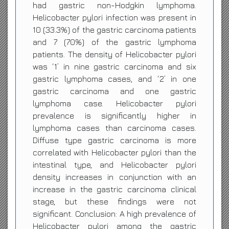
had gastric non-Hodgkin lymphoma.
Helicobacter pylori infection was present in
10 (33.3%) of the gastric carcinoma patients
and 7 (70%) of the gastric lymphoma
patients. The density of Helicobacter pylori
was ‘1’ in nine gastric carcinoma and six
gastric lymphoma cases, and ‘2’ in one
gastric carcinoma and one gastric
lymphoma case. Helicobacter pylori
prevalence is significantly higher in
lymphoma cases than carcinoma cases.
Diffuse type gastric carcinoma is more
correlated with Helicobacter pylori than the
intestinal type, and Helicobacter pylori
density increases in conjunction with an
increase in the gastric carcinoma clinical
stage, but these findings were not
significant. Conclusion: A high prevalence of
Helicobacter pylori among the gastric