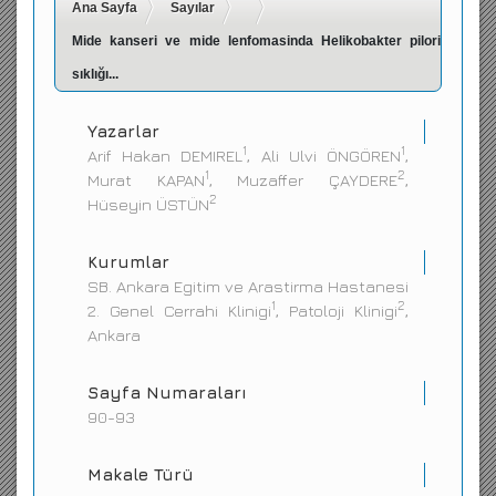
Ana Sayfa
Sayılar
İletişim
Mide kanseri ve mide lenfomasinda Helikobakter pilori
sıklığı...
Yazarlar
1
1
Arif Hakan DEMIREL
, Ali Ulvi ÖNGÖREN
,
1
2
Murat KAPAN
, Muzaffer ÇAYDERE
,
2
Hüseyin ÜSTÜN
Kurumlar
SB. Ankara Egitim ve Arastirma Hastanesi
1
2
2. Genel Cerrahi Klinigi
, Patoloji Klinigi
,
Ankara
Sayfa Numaraları
90-93
Makale Türü