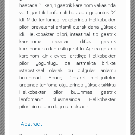
hastada ‘1’ iken, 1 gastrik karsinom vakasinda
ve 1 gastrik lenfomali hastada yogunluk ‘2’
idi. Mide lenfomasi vakalarinda Helikobakter
pilori prevalansi anlamli olarak daha yüksek
idi. Helikobakter pilori, intestinal tip gastrik
karsinoma nazaran difüz gastrik
karsinomada daha sik görüldü. Ayrıca gastrik
karsinom klinik evresi arttikça Helikobakter
pilori yogunlugu da artmakta birlikte
istatistiksel olarak bu bulgular anlamli
bulunmadı. Sonuç: Gastrik maligniteler
arasında lenfoma olgularinda yüksek sıklıkta
Helikobakter pilori bulunmasi gastrik
lenfomanin olusmasinda Helikobakter
pilori’nin rolünü dogrulamaktadır.
Abstract