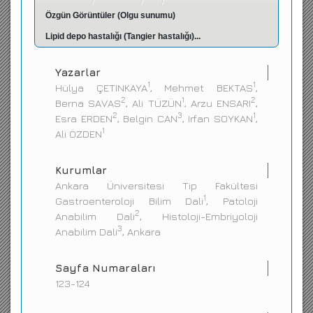
Özgün Görüntüler (Olgu sunumu)
İletişim
Lipid depo hastalığı (Tangier hastalığı)...
Yazarlar
1
1
Hülya ÇETINKAYA
, Mehmet BEKTAS
,
2
1
2
Berna SAVAS
, Ali TÜZÜN
, Arzu ENSARI
,
2
3
1
Esra ERDEN
, Belgin CAN
, Irfan SOYKAN
,
1
Ali ÖZDEN
Kurumlar
Ankara Üniversitesi Tip Fakültesi
1
Gastroenteroloji Bilim Dali
, Patoloji
2
Anabilim Dali
, Histoloji-Embriyoloji
3
Anabilim Dali
, Ankara
Sayfa Numaraları
123-124