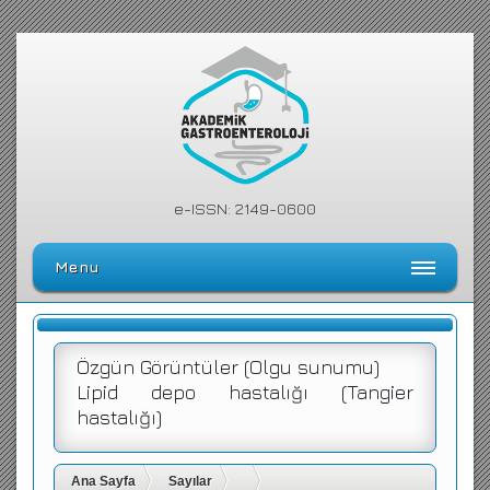
e-ISSN: 2149-0600
Menu
Ana Sayfa
Editörler Kurulu
Özgün Görüntüler (Olgu sunumu)
Lipid depo hastalığı (Tangier
Dergi Kılavuzu
hastalığı)
Arşiv
Arama Yap
Ana Sayfa
Sayılar